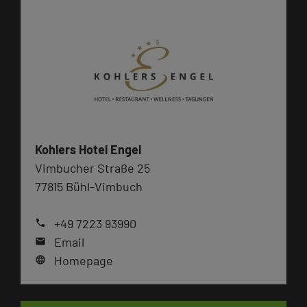
Kohlers Hotel Engel
Vimbucher Straße 25
77815 Bühl-Vimbuch
+49 7223 93990
phone
Email
mail
Homepage
language