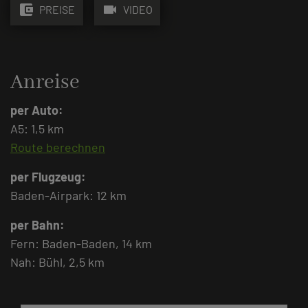
account_balance_wallet
videocam
PREISE
VIDEO
Anreise
per Auto:
A5: 1,5 km
Route berechnen
per Flugzeug:
Baden-Airpark: 12 km
per Bahn:
Fern: Baden-Baden, 14 km
Nah: Bühl, 2,5 km