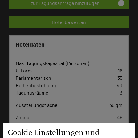
add_circle
zur Tagungsanfrage hinzufügen
Hotel bewerten
Hoteldaten
Max. Tagungskapazität (Personen)
U-Form
16
Parlamentarisch
35
Reihenbestuhlung
40
Tagungsräume
3
Ausstellungsfläche
30 qm
Zimmer
49
Doppelzimmer
37
Cookie Einstellungen und
Einzelzimmer
10