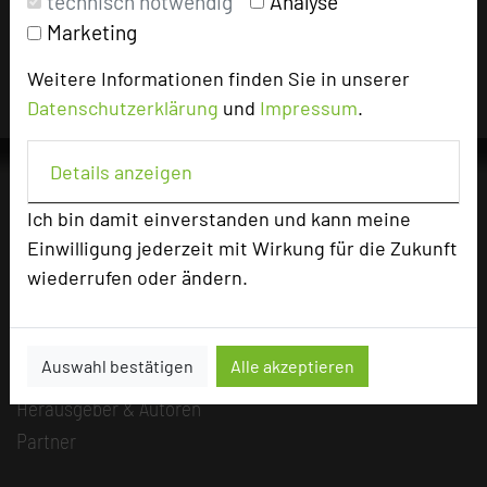
technisch notwendig
Analyse
Hotels die Nutzungsrechte für dieses Portal eingeräumt
Marketing
und sind dafür verantwortlich.
Weitere Informationen finden Sie in unserer
Datenschutzerklärung
und
Impressum
.
Details anzeigen
Ich bin damit einverstanden und kann meine
Die Idee
Einwilligung jederzeit mit Wirkung für die Zukunft
Über uns
wiederrufen oder ändern.
Mission
Kategorie
Auswahl bestätigen
Alle akzeptieren
Team
Herausgeber & Autoren
Partner