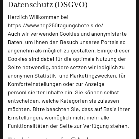
Suite
1
Datenschutz (DSGVO)
Juniorsuite
1
Herzlich Willkommen bei
https://www.top250tagungshotels.de/
Auch wir verwenden Cookies und anonymisierte
Besonders geeignet für
Daten, um Ihnen den Besuch unseres Portals so
angenehm als möglich zu gestalten. Einige dieser
Seminar
Cookies sind dabei für die optimale Nutzung der
Seite notwendig, andere setzen wir lediglich zu
anonymen Statistik- und Marketingzwecken, für
108 Seiten dieses Hotels wurden in den
Komforteinstellungen oder zur Anzeige
vergangenen 30 Tagen auf diesem Portal
personlisierter Inhalte ein. Sie können selbst
aufgerufen.
entscheiden, welche Kategorien sie zulassen
möchten. Bitte beachten Sie, dass auf Basis ihrer
Einstellungen, womöglich nicht mehr alle
Impressum zum Hotel
Funktionalitäten der Seite zur Verfügung stehen.
Für die Verwendung der Bilder haben die jeweiligen