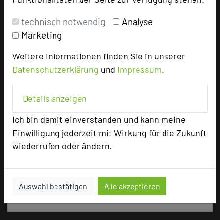
Ausstellungsfläche
100 qm
Zimmer
76
technisch notwendig
Analyse
Doppelzimmer
67
Marketing
Einzelzimmer
4
Suiten
4
Weitere Informationen finden Sie in unserer
Juniorsuite
1
Datenschutzerklärung
und
Impressum
.
Details anzeigen
Besonders geeignet für
Ich bin damit einverstanden und kann meine
Einwilligung jederzeit mit Wirkung für die Zukunft
Seminar, Konferenz, Klausur
wiederrufen oder ändern.
860 Seiten dieses Hotels wurden in den vergangenen
Auswahl bestätigen
Alle akzeptieren
30 Tagen auf diesem Portal aufgerufen.