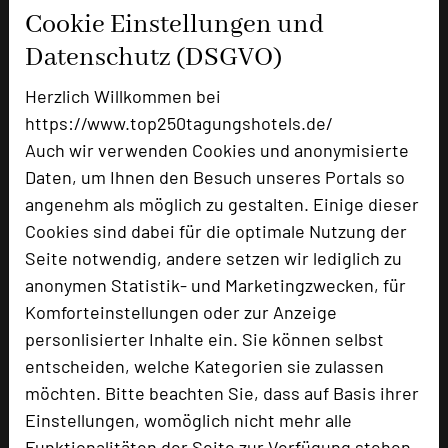
Email
mail
Cookie Einstellungen und
Homepage
language
Datenschutz (DSGVO)
Herzlich Willkommen bei
add_circle
zur Tagungsanfrage hinzufügen
https://www.top250tagungshotels.de/
Auch wir verwenden Cookies und anonymisierte
Daten, um Ihnen den Besuch unseres Portals so
Hotel bewerten
angenehm als möglich zu gestalten. Einige dieser
Cookies sind dabei für die optimale Nutzung der
Hoteldaten
Seite notwendig, andere setzen wir lediglich zu
anonymen Statistik- und Marketingzwecken, für
Komforteinstellungen oder zur Anzeige
Max. Tagungskapazität (Personen)
U-Form
48
personlisierter Inhalte ein. Sie können selbst
Parlamentarisch
60
entscheiden, welche Kategorien sie zulassen
Reihenbestuhlung
100
möchten. Bitte beachten Sie, dass auf Basis ihrer
Tagungsräume
10
Einstellungen, womöglich nicht mehr alle
Funktionalitäten der Seite zur Verfügung stehen.