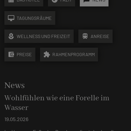
desktop_mac
TAGUNGSRÄUME
local_florist
train
WELLNESS UND FREIZEIT
ANREISE
account_balance_wallet
extension
PREISE
RAHMENPROGRAMM
News
Wohlfühlen wie eine Forelle im
Wasser
19.05.2026