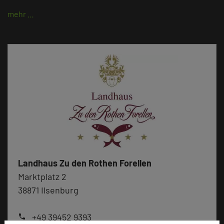
mehr …
Landhaus Zu den Rothen Forellen
Marktplatz 2
38871 Ilsenburg
+49 39452 9393
phone