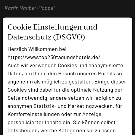
Katrin Nauber-Happel
Cookie Einstellungen und
Datenschutz (DSGVO)
Herzlich Willkommen bei
https://www.top250tagungshotels.de/
Auch wir verwenden Cookies und anonymisierte
Daten, um Ihnen den Besuch unseres Portals so
angenehm als möglich zu gestalten. Einige dieser
Landhaus Bärenmühle
Cookies sind dabei für die optimale Nutzung der
Zufahrt über Lengeltalstraße
Seite notwendig, andere setzen wir lediglich zu
35110 Ellershausen
anonymen Statistik- und Marketingzwecken, für
Komforteinstellungen oder zur Anzeige
+49 6455 75904-0
phone
personlisierter Inhalte ein. Sie können selbst
Email
mail
entscheiden, welche Kategorien sie zulassen