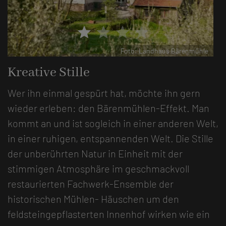
star
star
star
star
Foto: Katharina Jäger
Kreative Stille
Wer ihn einmal gespürt hat, möchte ihn gern
wieder erleben: den Bärenmühlen-Effekt. Man
kommt an und ist sogleich in einer anderen Welt,
in einer ruhigen, entspannenden Welt. Die Stille
der unberührten Natur in Einheit mit der
stimmigen Atmosphäre im geschmackvoll
restaurierten Fachwerk-Ensemble der
historischen Mühlen- Häuschen um den
feldsteingepflasterten Innenhof wirken wie ein