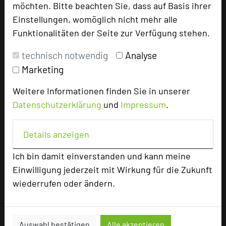
Homepage
language
möchten. Bitte beachten Sie, dass auf Basis ihrer
Einstellungen, womöglich nicht mehr alle
Funktionalitäten der Seite zur Verfügung stehen.
add_circle
zur Tagungsanfrage hinzufügen
technisch notwendig
Analyse
Marketing
Bewertung
Weitere Informationen finden Sie in unserer
Datenschutzerklärung
und
Impressum
.
Tagungsplaner
Tagungsleiter
Details anzeigen
Tagungsteilnehmer
Ich bin damit einverstanden und kann meine
Einwilligung jederzeit mit Wirkung für die Zukunft
wiederrufen oder ändern.
Hotel bewerten
Auswahl bestätigen
Alle akzeptieren
Hoteldaten