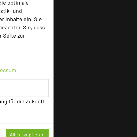
die optimale
stik- und
 Inhalte ein. Sie
beachten Sie, dass
r Seite zur
ressum
.
ung für die Zukunft
Alle akzeptieren