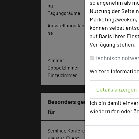
so angenehm als mög
ng
0
Nutzung der Seite n
Tagungsräume
18
Marketingzwecken, f
Ausstellungsfläc
38
können selbst entsc
he
0
auf Basis ihrer Eins
q
Verfügung stehen.
m
technisch notwe
Zimmer
95
Doppelzimmer
63
Weitere Information
Einzelzimmer
32
Details anzeigen
Besonders geeignet
Ich bin damit einve
wiederrufen oder ä
für
Seminar, Konferenz,
Klausur, Event,