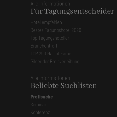
Alle Informationen
Für Tagungsentscheider
Hotel empfehlen
Bestes Tagungshotel 2026
Top Tagungshotelier
Branchentreff
TOP 250 Hall of Fame
Bilder der Preisverleihung
Alle Informationen
Beliebte Suchlisten
Profisuche
Seminar
Konferenz