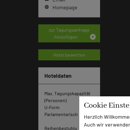
Homepage
language
zur Tagungsanfrage
add_circle
hinzufügen
Hotel bewerten
Hoteldaten
Max. Tagungskapazität
(Personen)
Cookie Einst
U-Form
50
Parlamentarisch
14
Herzlich Willkomme
0
Auch wir verwenden
Reihenbestuhlu
25