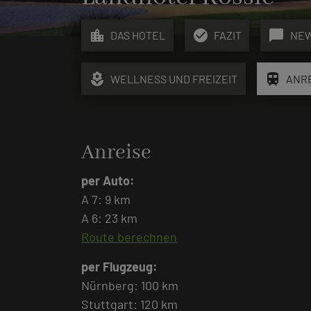
location_city
check_circle
chat_bubble
DAS HOTEL
FAZIT
NE
local_florist
train
WELLNESS UND FREIZEIT
ANR
Anreise
per Auto:
A 7: 9 km
A 6: 23 km
Route berechnen
per Flugzeug:
Nürnberg: 100 km
Stuttgart: 120 km