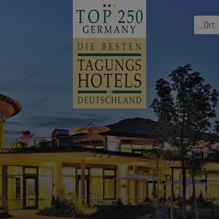
...
Ort
,