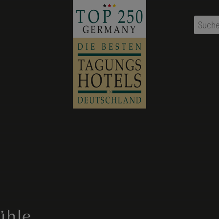
Suche
ühle