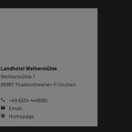
Landhotel Weihermühle
Weihermühle 1
66987 Thaleischweiler-Fröschen
+49 6334 449080
phone
Email
mail
Homepage
language