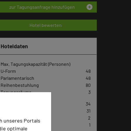
add_circle
zur Tagungsanfrage hinzufügen
Hotel bewerten
Hoteldaten
Max. Tagungskapazität (Personen)
U-Form
48
Parlamentarisch
48
Reihenbestuhlung
80
Tagungsräume
3
Zimmer
34
Doppelzimmer
31
Einzelzimmer
2
h unseres Portals
Juniorsuite
1
die optimale