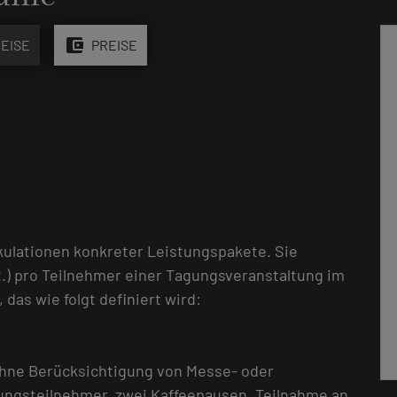
account_balance_wallet
EISE
PREISE
kulationen konkreter Leistungspakete. Sie
.) pro Teilnehmer einer Tagungsveranstaltung im
as wie folgt definiert wird:
ohne Berücksichtigung von Messe- oder
gungsteilnehmer, zwei Kaffeepausen, Teilnahme an