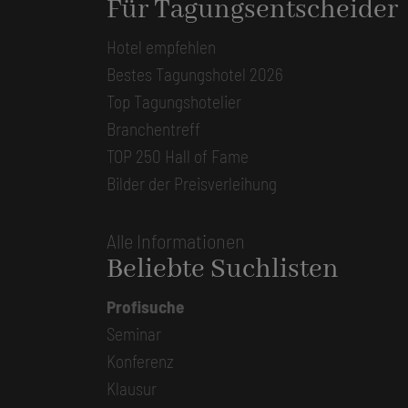
Für Tagungsentscheider
Hotel empfehlen
Bestes Tagungshotel 2026
Top Tagungshotelier
Branchentreff
TOP 250 Hall of Fame
Bilder der Preisverleihung
Alle Informationen
Beliebte Suchlisten
Profisuche
Seminar
Konferenz
Klausur