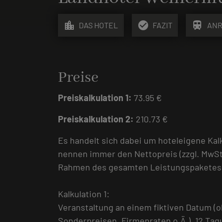
location_city
check_circle
train
DAS HOTEL
FAZIT
ANR
Preise
Preiskalkulation 1:
73.95 €
Preiskalkulation 2:
210.73 €
Es handelt sich dabei um hoteleigene Kal
nennen immer den Nettopreis (zzgl. MwSt
Rahmen des gesamten Leistungspaketes, d
Kalkulation 1:
Veranstaltung an einem fiktiven Datum (
Sonderpreisen, Firmenraten o.Ä.). 12 Ta