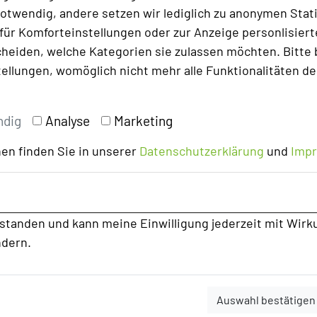
onsschluss (15. März 2026) in Abstimmung mit den
otwendig, andere setzen wir lediglich zu anonymen Stati
nterzogen. Fehlerhafte Angaben fallen in die
ür Komforteinstellungen oder zur Anzeige personlisierter
r resultieren aus Preiserhöhungen nach
heiden, welche Kategorien sie zulassen möchten. Bitte 
darauf hingewiesen, dass Preise saisonalen
tellungen, womöglich nicht mehr alle Funktionalitäten de
ndig
Analyse
Marketing
els in Deutschland"
entnommen.
en finden Sie in unserer
Datenschutzerklärung
und
Imp
rstanden und kann meine Einwilligung jederzeit mit Wirk
ndern.
Auswahl bestätigen