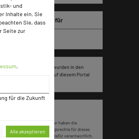
stik- und
 Inhalte ein. Sie
Besonders geeignet für
beachten Sie, dass
r Seite zur
Seminar, Klausur
ressum
.
74 Seiten dieses Hotels wurden in den
vergangenen 30 Tagen auf diesem Portal
aufgerufen.
ung für die Zukunft
Impressum zum Hotel
Für die Verwendung der Bilder haben die
jeweiligen Hotels die Nutzungsrechte für dieses
Alle akzeptieren
Portal eingeräumt und sind dafür verantwortlich.