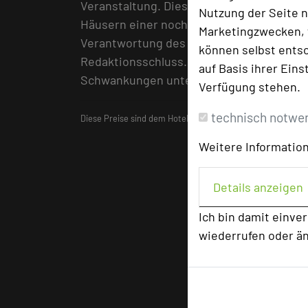
Veranstaltung. Diese wurden vor Redakti
Nutzung der Seite n
Häusern einer nochmaligen Überprüfung u
Marketingzwecken, f
Verantwortung des jeweiligen Hotels ode
können selbst entsc
Redaktionsschluss. Es wird ausdrücklich 
auf Basis ihrer Eins
Schwankungen unterliegen können.
Verfügung stehen.
technisch notwe
Diese Preise sind dem Hotelführer
"Die besten Tagungshot
Weitere Information
Details anzeigen
Ich bin damit einve
wiederrufen oder ä