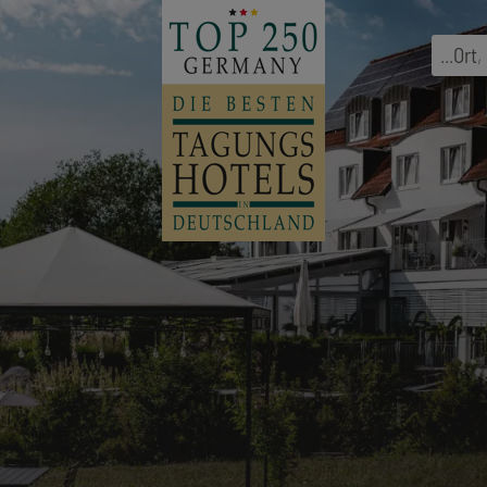
...
Ort
,