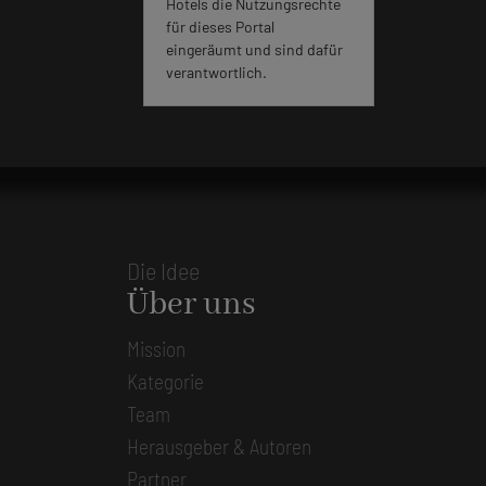
Hotels die Nutzungsrechte
für dieses Portal
eingeräumt und sind dafür
verantwortlich.
Die Idee
Über uns
Mission
Kategorie
Team
Herausgeber & Autoren
Partner