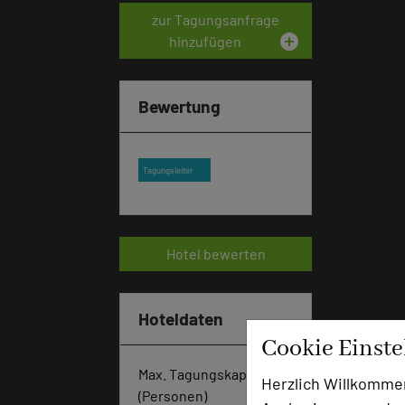
zur Tagungsanfrage
add_circle
hinzufügen
Bewertung
Tagungsleiter
Hotel bewerten
Hoteldaten
Cookie Einst
Max. Tagungskapazität
Herzlich Willkomme
(Personen)