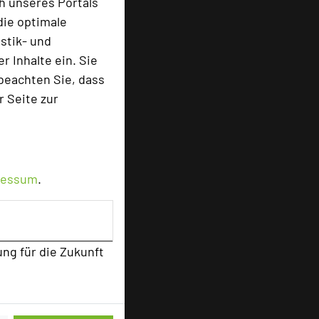
h unseres Portals
die optimale
stik- und
 Inhalte ein. Sie
beachten Sie, dass
r Seite zur
ressum
.
ung für die Zukunft