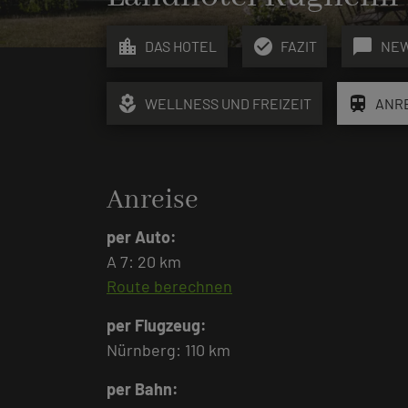
location_city
check_circle
chat_bubble
DAS HOTEL
FAZIT
NE
local_florist
train
WELLNESS UND FREIZEIT
ANR
Anreise
per Auto:
A 7: 20 km
Route berechnen
per Flugzeug:
Nürnberg: 110 km
per Bahn: