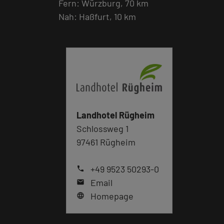
Fern: Würzburg, 70 km
Nah: Haßfurt, 10 km
Landhotel Rügheim
Schlossweg 1
97461 Rügheim
+49 9523 50293-0
phone
Email
mail
Homepage
language