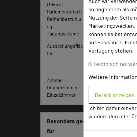
Auch wir verwenden
U-Form
32
so angenehm als mög
Parlamentarisch
48
Nutzung der Seite n
Reihenbestuhlu
90
Marketingzwecken, f
ng
können selbst entsc
Tagungsräume
6
auf Basis ihrer Eins
Ausstellungsfläc
30
Verfügung stehen.
he
0
q
technisch notwe
m
Weitere Information
Zimmer
57
Doppelzimmer
53
Details anzeigen
Einzelzimmer
4
Ich bin damit einve
wiederrufen oder ä
Besonders geeignet
für