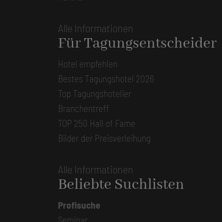
Alle Informationen
Für Tagungsentscheider
Hotel empfehlen
Bestes Tagungshotel 2026
Top Tagungshotelier
Branchentreff
TOP 250 Hall of Fame
Bilder der Preisverleihung
Alle Informationen
Beliebte Suchlisten
Profisuche
Seminar