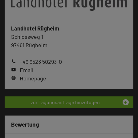
Landhotel Rügheim
Schlossweg 1
97461 Rügheim
+49 9523 50293-0
phone
Email
mail
Homepage
language
add_circle
zur Tagungsanfrage hinzufügen
Bewertung