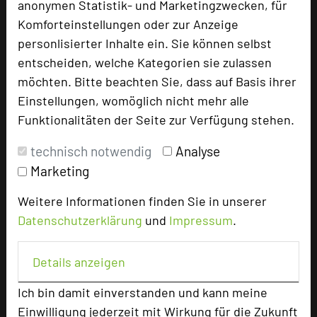
anonymen Statistik- und Marketingzwecken, für
Blockbestuhlung für bis zu 8 Personen.
Komforteinstellungen oder zur Anzeige
personlisierter Inhalte ein. Sie können selbst
entscheiden, welche Kategorien sie zulassen
möchten. Bitte beachten Sie, dass auf Basis ihrer
Einstellungen, womöglich nicht mehr alle
Funktionalitäten der Seite zur Verfügung stehen.
technisch notwendig
Analyse
Marketing
Weitere Informationen finden Sie in unserer
Datenschutzerklärung
und
Impressum
.
Gruppenräume 4 + 5
Details anzeigen
Raumgröße in qm
20m²
Ich bin damit einverstanden und kann meine
Kapazität Personen
Einwilligung jederzeit mit Wirkung für die Zukunft