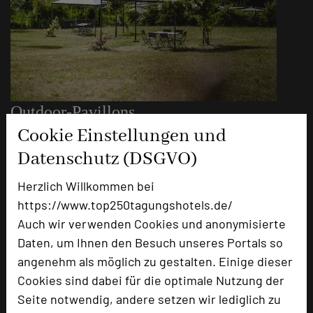
Outdoor-Pavillons
Cookie Einstellungen und
Raumgröße in qm
6m²
Datenschutz (DSGVO)
Kapazität Personen
Parlamentbestuhlung
Herzlich Willkommen bei
U-Form
https://www.top250tagungshotels.de/
Stuhlreihen
Auch wir verwenden Cookies und anonymisierte
Raumhöhe
3 m
Daten, um Ihnen den Besuch unseres Portals so
Tageslicht
ja
angenehm als möglich zu gestalten. Einige dieser
Klimaanlage
nein
Cookies sind dabei für die optimale Nutzung der
Seite notwendig, andere setzen wir lediglich zu
Ideal Ort für Inspiration und neue Ideen.