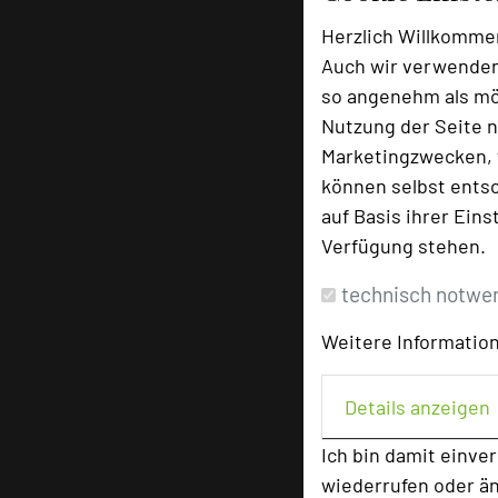
Herzlich Willkomme
Auch wir verwenden
so angenehm als mög
Nutzung der Seite n
Marketingzwecken, f
können selbst entsc
auf Basis ihrer Eins
Verfügung stehen.
technisch notwe
Weitere Information
Details anzeigen
Ich bin damit einve
wiederrufen oder ä