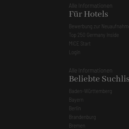
Alle Informationen
Für Hotels
Bewerbung zur Neuaufnahm
Top 250 Germany Inside
MICE Start
Login
Alle Informationen
Beliebte Suchli
Baden-Württemberg
Bayern
Berlin
Brandenburg
Bremen