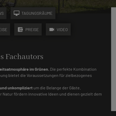
desktop_mac
WS
TAGUNGSRÄUME
account_balance_wallet
videocam
EISE
PREISE
VIDEO
es Fachautors
eitsatmosphäre im Grünen.
Die perfekte Kombination
ng bietet die Voraussetzungen für zielbezogenes
und unkompliziert
um die Belange der Gäste.
r Natur fördern innovative Ideen und dienen gezielt dem