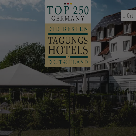
...
Ort
,