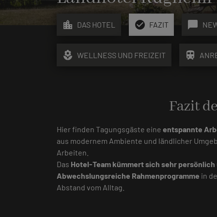
location_city
check_circle
chat_bubble
DAS HOTEL
FAZIT
NE
local_florist
train
WELLNESS UND FREIZEIT
ANR
Fazit d
Hier finden Tagungsgäste eine
entspannte Arb
aus modernem Ambiente und ländlicher Umgebu
Arbeiten.
Das
Hotel-Team kümmert sich sehr persönlich 
Abwechslungsreiche Rahmenprogramme
in de
Abstand vom Alltag.