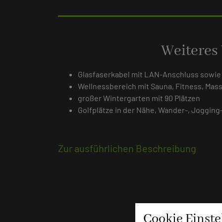
Weiteres
Glasfaserkabel mit LAN-Anschluss sowi
Wellnessbereich mit Sauna, Fitness, Ma
großer Wintergarten mit 90 Plätzen
Golfplätze in der Nähe, Wander-, Joggin
Zur ausführlichen Beschreibung
Cookie Einst