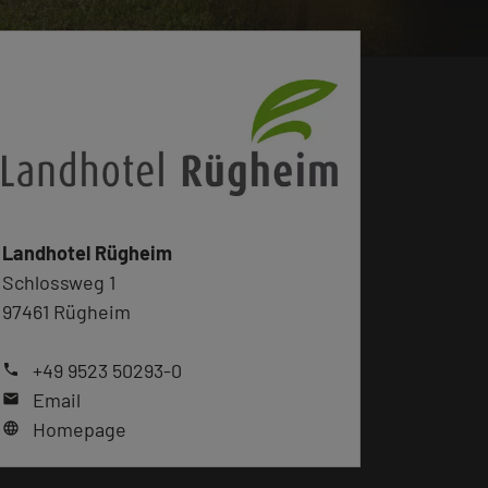
Landhotel Rügheim
Schlossweg 1
97461 Rügheim
+49 9523 50293-0
phone
Email
mail
Homepage
language