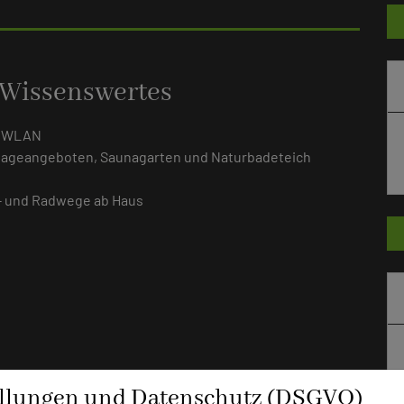
 Wissenswertes
e WLAN
ssageangeboten, Saunagarten und Naturbadeteich
g- und Radwege ab Haus
ellungen und Datenschutz (DSGVO)