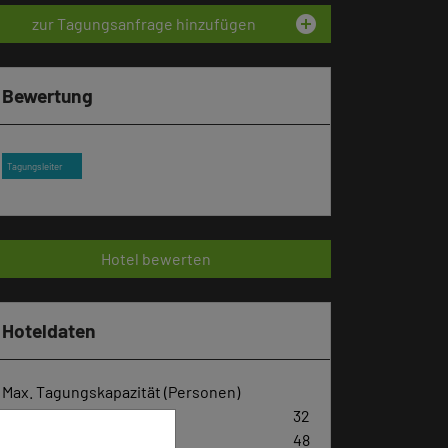
add_circle
zur Tagungsanfrage hinzufügen
Bewertung
Tagungsleiter
Hotel bewerten
Hoteldaten
Max. Tagungskapazität (Personen)
U-Form
32
Parlamentarisch
48