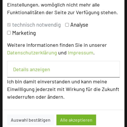
+49 5132 8290-0
phone
Einstellungen, womöglich nicht mehr alle
Email
mail
Funktionalitäten der Seite zur Verfügung stehen.
Homepage
language
technisch notwendig
Analyse
Marketing
add_circle
zur Tagungsanfrage hinzufügen
Weitere Informationen finden Sie in unserer
Datenschutzerklärung
und
Impressum
.
Bewertung
Details anzeigen
Tagungsplaner
Ich bin damit einverstanden und kann meine
Tagungsleiter
Einwilligung jederzeit mit Wirkung für die Zukunft
wiederrufen oder ändern.
Tagungsteilnehmer
Auswahl bestätigen
Alle akzeptieren
Hotel bewerten