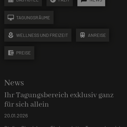
desktop_mac
TAGUNGSRÄUME
local_florist
train
WELLNESS UND FREIZEIT
ANREISE
account_balance_wallet
PREISE
News
Ihr Tagungsbereich exklusiv ganz
für sich allein
20.01.2026