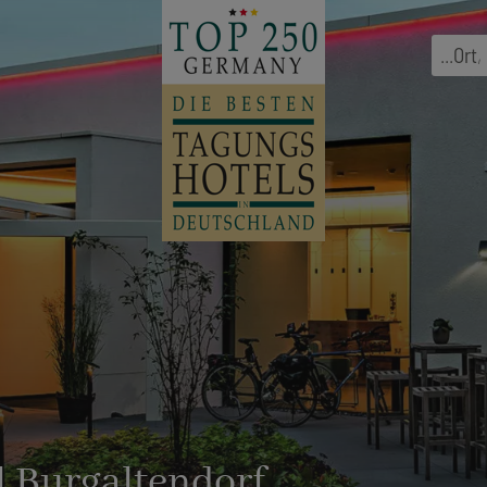
...
Ort
,
l Burgaltendorf