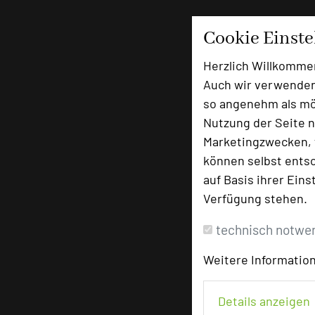
Cookie Einst
Herzlich Willkomme
Auch wir verwenden
so angenehm als mög
Nutzung der Seite n
Marketingzwecken, f
können selbst entsc
auf Basis ihrer Eins
Verfügung stehen.
technisch notwe
Weitere Information
Details anzeigen