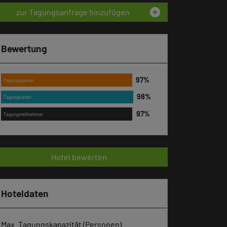
add_circle
zur Tagungsanfrage hinzufügen
Bewertung
Tagungsplaner
Tagungsleiter
Tagungsteilnehmer
Hotel bewerten
Hoteldaten
Max. Tagungskapazität (Personen)