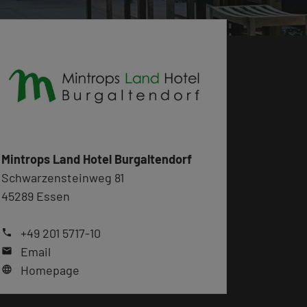
Mintrops Land Hotel Burgaltendorf
Schwarzensteinweg 81
45289 Essen
+49 201 5717-10
phone
Email
mail
Homepage
language