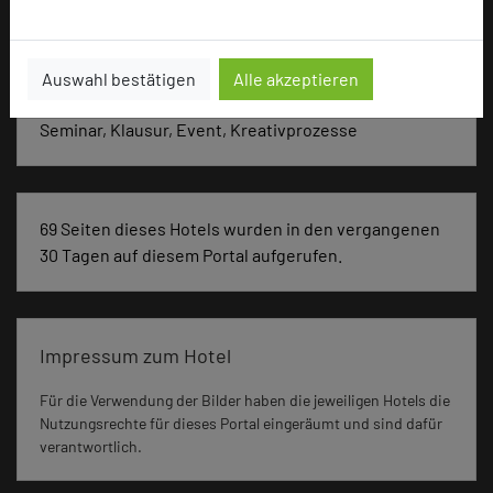
Besonders geeignet für
Auswahl bestätigen
Alle akzeptieren
Seminar, Klausur, Event, Kreativprozesse
69 Seiten dieses Hotels wurden in den vergangenen
30 Tagen auf diesem Portal aufgerufen.
Impressum zum Hotel
Für die Verwendung der Bilder haben die jeweiligen Hotels die
Nutzungsrechte für dieses Portal eingeräumt und sind dafür
verantwortlich.