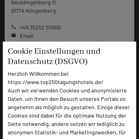
Neuklingenberg 11
01774 Klingenberg
+49 35202 50900
phone
Email
mail
Homepage
language
Cookie Einstellungen und
Datenschutz (DSGVO)
add_circle
zur Tagungsanfrage hinzufügen
Herzlich Willkommen bei
https://www.top250tagungshotels.de/
Bewertung
Auch wir verwenden Cookies und anonymisierte
Daten, um Ihnen den Besuch unseres Portals so
angenehm als möglich zu gestalten. Einige dieser
Tagungsplaner
Cookies sind dabei für die optimale Nutzung der
Tagungsleiter
Seite notwendig, andere setzen wir lediglich zu
anonymen Statistik- und Marketingzwecken, für
Tagungsteilnehmer