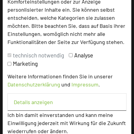
Komforteinstellungen oder zur Anzeige
personlisierter Inhalte ein. Sie können selbst
entscheiden, welche Kategorien sie zulassen
Hotel bewerten
möchten. Bitte beachten Sie, dass auf Basis ihrer
Einstellungen, womöglich nicht mehr alle
Hoteldaten
Funktionalitäten der Seite zur Verfügung stehen.
technisch notwendig
Analyse
Max. Tagungskapazität (Personen)
Marketing
U-Form
30
Parlamentarisch
40
Weitere Informationen finden Sie in unserer
Reihenbestuhlung
60
Datenschutzerklärung
und
Impressum
.
Tagungsräume
6
Ausstellungsfläche
20 qm
Details anzeigen
Zimmer
31
Ich bin damit einverstanden und kann meine
Doppelzimmer
29
Einwilligung jederzeit mit Wirkung für die Zukunft
Einzelzimmer
2
wiederrufen oder ändern.