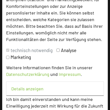
Komforteinstellungen oder zur Anzeige
personlisierter Inhalte ein. Sie können selbst
Besonders geeignet für
entscheiden, welche Kategorien sie zulassen
möchten. Bitte beachten Sie, dass auf Basis ihrer
Einstellungen, womöglich nicht mehr alle
Seminar, Klausur, Event
Funktionalitäten der Seite zur Verfügung stehen.
technisch notwendig
Analyse
2196 Seiten dieses Hotels wurden in den
Marketing
vergangenen 30 Tagen auf diesem Portal
aufgerufen.
Weitere Informationen finden Sie in unserer
Datenschutzerklärung
und
Impressum
.
Details anzeigen
Impressum zum Hotel
Ich bin damit einverstanden und kann meine
Für die Verwendung der Bilder haben die jeweiligen
Hotels die Nutzungsrechte für dieses Portal eingeräumt
Einwilligung jederzeit mit Wirkung für die Zukunft
und sind dafür verantwortlich.