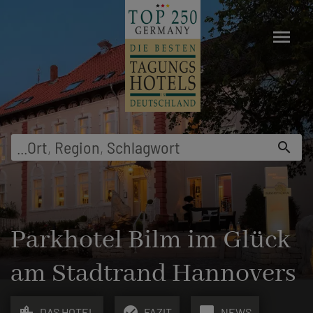
menu
...
Ort
,
Region
,
Schlagwort
search
Parkhotel Bilm im Glück
am Stadtrand Hannovers
location_city
check_circle
chat_bubble
DAS HOTEL
FAZIT
NEWS