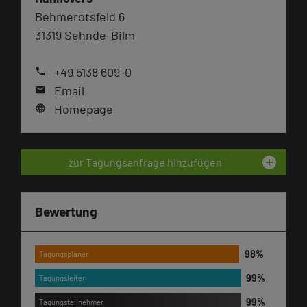
Behmerotsfeld 6
31319 Sehnde-Bilm
+49 5138 609-0
phone
Email
mail
Homepage
language
add_circle
zur Tagungsanfrage hinzufügen
Bewertung
Tagungsplaner
Tagungsleiter
Tagungsteilnehmer