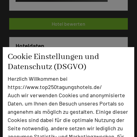
Hotel bewerten
Hoteldaten
Cookie Einstellungen und
Max. Tagungskapazität (Personen)
Datenschutz (DSGVO)
U-Form
35
Herzlich Willkommen bei
Parlamentarisch
48
https://www.top250tagungshotels.de/
Reihenbestuhlung
80
Tagungsräume
3
Auch wir verwenden Cookies und anonymisierte
Daten, um Ihnen den Besuch unseres Portals so
Ausstellungsfläche
200 qm
angenehm als möglich zu gestalten. Einige dieser
Zimmer
45
Cookies sind dabei für die optimale Nutzung der
Doppelzimmer
24
Seite notwendig, andere setzen wir lediglich zu
Einzelzimmer
21
anonymen Statistik- und Marketingzwecken, für