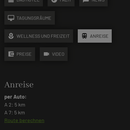
desktop_mac
TAGUNGSRÄUME
local_florist
train
WELLNESS UND FREIZEIT
ANREISE
account_balance_wallet
videocam
PREISE
VIDEO
Anreise
per Auto:
A 2: 5 km
A 7: 5 km
Route berechnen