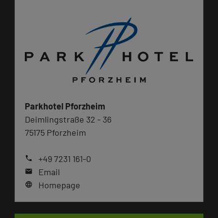
Parkhotel Pforzheim
Deimlingstraße 32 - 36
75175 Pforzheim
+49 7231 161-0
phone
Email
mail
Homepage
language