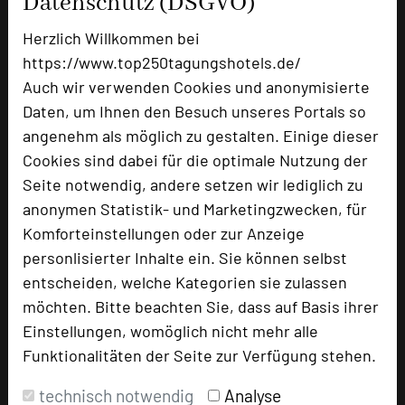
Datenschutz (DSGVO)
Suiten
4
Herzlich Willkommen bei
https://www.top250tagungshotels.de/
Besonders geeignet für
Auch wir verwenden Cookies und anonymisierte
Daten, um Ihnen den Besuch unseres Portals so
angenehm als möglich zu gestalten. Einige dieser
Seminar, Konferenz, Klausur, Event
Cookies sind dabei für die optimale Nutzung der
Seite notwendig, andere setzen wir lediglich zu
anonymen Statistik- und Marketingzwecken, für
981 Seiten dieses Hotels wurden in den
Komforteinstellungen oder zur Anzeige
vergangenen 30 Tagen auf diesem Portal
personlisierter Inhalte ein. Sie können selbst
aufgerufen.
entscheiden, welche Kategorien sie zulassen
möchten. Bitte beachten Sie, dass auf Basis ihrer
Einstellungen, womöglich nicht mehr alle
Impressum zum Hotel
Funktionalitäten der Seite zur Verfügung stehen.
Für die Verwendung der Bilder haben die jeweiligen
technisch notwendig
Analyse
Hotels die Nutzungsrechte für dieses Portal eingeräumt