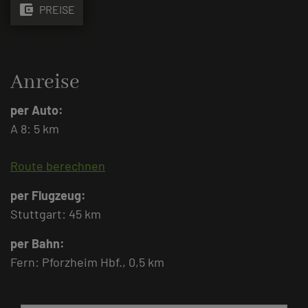
account_balance_wallet
PREISE
Anreise
per Auto:
A 8: 5 km
Route berechnen
per Flugzeug:
Stuttgart: 45 km
per Bahn:
Fern: Pforzheim Hbf., 0,5 km