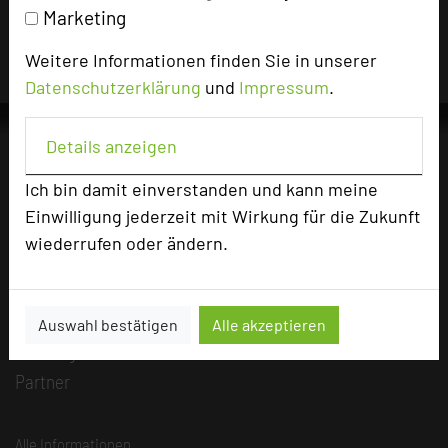
Marketing
und sind dafür verantwortlich.
Weitere Informationen finden Sie in unserer
Datenschutzerklärung
und
Impressum
.
Details anzeigen
Ich bin damit einverstanden und kann meine
Die Idee
Einwilligung jederzeit mit Wirkung für die Zukunft
Über uns
wiederrufen oder ändern.
Mission
Kategorie
Team
Auswahl bestätigen
Alle akzeptieren
Herausgeber & Autoren
Partner
Alle Informationen