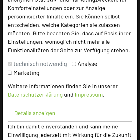
Parkhotel Schillerhain
Komforteinstellungen oder zur Anzeige
Schillerhain 1
personlisierter Inhalte ein. Sie können selbst
67292 Kirchheimbolanden
entscheiden, welche Kategorien sie zulassen
möchten. Bitte beachten Sie, dass auf Basis ihrer
+49 6352 712-0
phone
Einstellungen, womöglich nicht mehr alle
Email
mail
Funktionalitäten der Seite zur Verfügung stehen.
Homepage
language
technisch notwendig
Analyse
Marketing
add_circle
zur Tagungsanfrage hinzufügen
Weitere Informationen finden Sie in unserer
Datenschutzerklärung
und
Impressum
.
Bewertung
Details anzeigen
Tagungsplaner
Ich bin damit einverstanden und kann meine
Einwilligung jederzeit mit Wirkung für die Zukunft
Tagungsleiter