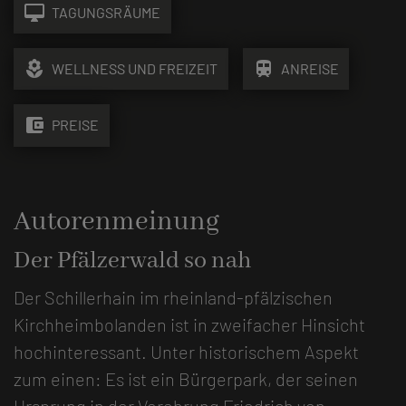
desktop_mac
TAGUNGSRÄUME
local_florist
train
WELLNESS UND FREIZEIT
ANREISE
account_balance_wallet
PREISE
Autorenmeinung
Der Pfälzerwald so nah
Der Schillerhain im rheinland-pfälzischen
Kirchheimbolanden ist in zweifacher Hinsicht
hochinteressant. Unter historischem Aspekt
zum einen: Es ist ein Bürgerpark, der seinen
Ursprung in der Verehrung Friedrich von