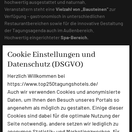
hochwertig ausgestattet und naturnah.
Veranstaltern steht eine
Vielzahl von „Bausteinen“
zur
Verfügung – gastronomisch in unterschiedlichen
Restaurantbereichen sowie für die innovative Gestaltung
der Tagungsagenda auch im Außenbereich.
Hochwertig eingerichteter
Spa-Bereich.
Thomas Kühn
Cookie Einstellungen und
Datenschutz (DSGVO)
Herzlich Willkommen bei
https://www.top250tagungshotels.de/
Auch wir verwenden Cookies und anonymisierte
Daten, um Ihnen den Besuch unseres Portals so
angenehm als möglich zu gestalten. Einige dieser
Cookies sind dabei für die optimale Nutzung der
Seite notwendig, andere setzen wir lediglich zu
anonymen Statistik- und Marketingzwecken, für