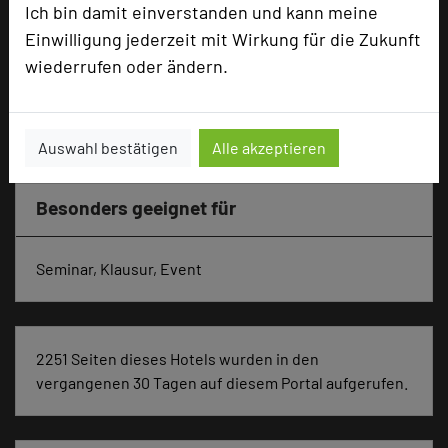
Ich bin damit einverstanden und kann meine
Ausstellungsfläche
200 qm
Einwilligung jederzeit mit Wirkung für die Zukunft
wiederrufen oder ändern.
Zimmer
45
Doppelzimmer
24
Einzelzimmer
21
Auswahl bestätigen
Alle akzeptieren
Besonders geeignet für
Seminar, Klausur, Event
2251 Seiten dieses Hotels wurden in den
vergangenen 30 Tagen auf diesem Portal aufgerufen.