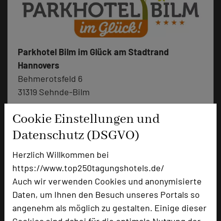
Parkhotel Bilm im Glück am Stadtrand
Hannovers
Behmerotsfeld 6
31319 Sehnde-Bilm
Cookie Einstellungen und
+49 5138 609-0
phone
Email
Datenschutz (DSGVO)
mail
Homepage
language
Herzlich Willkommen bei
https://www.top250tagungshotels.de/
Auch wir verwenden Cookies und anonymisierte
add_circle
zur Tagungsanfrage hinzufügen
Daten, um Ihnen den Besuch unseres Portals so
angenehm als möglich zu gestalten. Einige dieser
Bewertung
Cookies sind dabei für die optimale Nutzung der