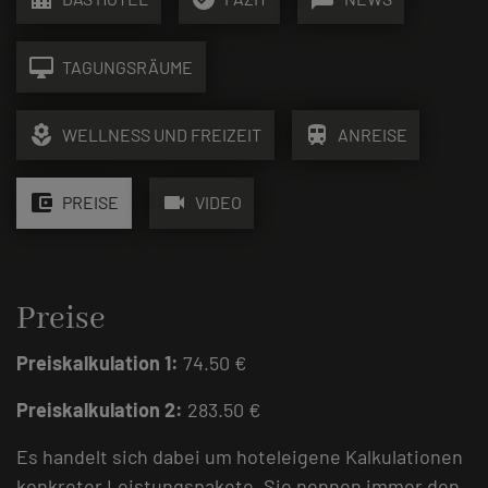
desktop_mac
TAGUNGSRÄUME
local_florist
train
WELLNESS UND FREIZEIT
ANREISE
account_balance_wallet
videocam
PREISE
VIDEO
Preise
Preiskalkulation 1:
74.50 €
Preiskalkulation 2:
283.50 €
Es handelt sich dabei um hoteleigene Kalkulationen
konkreter Leistungspakete. Sie nennen immer den