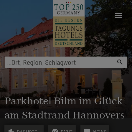
menu
...
Ort
,
Region
,
Schlagwort
search
Parkhotel Bilm im Glück
am Stadtrand Hannovers
location_city
check_circle
chat_bubble
DAS HOTEL
FAZIT
NEWS