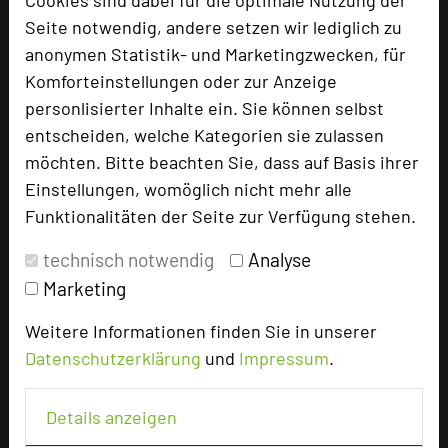
Seite notwendig, andere setzen wir lediglich zu
anonymen Statistik- und Marketingzwecken, für
Tagungsplaner
Komforteinstellungen oder zur Anzeige
Tagungsleiter
personlisierter Inhalte ein. Sie können selbst
Tagungsteilnehmer
entscheiden, welche Kategorien sie zulassen
möchten. Bitte beachten Sie, dass auf Basis ihrer
Einstellungen, womöglich nicht mehr alle
Hotel bewerten
Funktionalitäten der Seite zur Verfügung stehen.
technisch notwendig
Analyse
Hoteldaten
Marketing
Weitere Informationen finden Sie in unserer
Max. Tagungskapazität (Personen)
Datenschutzerklärung
und
Impressum
.
U-Form
35
Parlamentarisch
48
Details anzeigen
Reihenbestuhlung
80
Tagungsräume
3