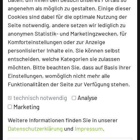
Max. Tagungskapazität (Personen)
angenehm als möglich zu gestalten. Einige dieser
U-Form
35
Cookies sind dabei für die optimale Nutzung der
Parlamentarisch
48
Reihenbestuhlung
80
Seite notwendig, andere setzen wir lediglich zu
Tagungsräume
3
anonymen Statistik- und Marketingzwecken, für
Komforteinstellungen oder zur Anzeige
Ausstellungsfläche
200 qm
personlisierter Inhalte ein. Sie können selbst
Zimmer
45
entscheiden, welche Kategorien sie zulassen
Doppelzimmer
24
möchten. Bitte beachten Sie, dass auf Basis ihrer
Einzelzimmer
21
Einstellungen, womöglich nicht mehr alle
Funktionalitäten der Seite zur Verfügung stehen.
technisch notwendig
Analyse
Besonders geeignet für
Marketing
Seminar, Klausur, Event
Weitere Informationen finden Sie in unserer
Datenschutzerklärung
und
Impressum
.