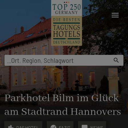
menu
...
Ort
,
Region
,
Schlagwort
search
Parkhotel Bilm im Glück
am Stadtrand Hannovers
location_city
check_circle
chat_bubble
DAS HOTEL
FAZIT
NEWS