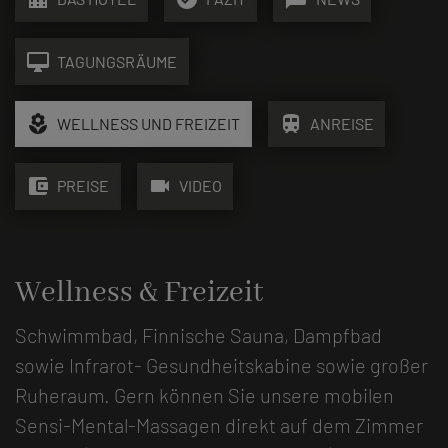
desktop_mac
TAGUNGSRÄUME
local_florist
train
WELLNESS UND FREIZEIT
ANREISE
account_balance_wallet
videocam
PREISE
VIDEO
Wellness & Freizeit
Schwimmbad, Finnische Sauna, Dampfbad
sowie Infrarot- Gesundheitskabine sowie großer
Ruheraum. Gern können Sie unsere mobilen
Sensi-Mental-Massagen direkt auf dem Zimmer