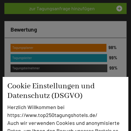
add_circle
zur Tagungsanfrage hinzufügen
Bewertung
Tagungsplaner
Tagungsleiter
Tagungsteilnehmer
Cookie Einstellungen und
Hotel bewerten
Datenschutz (DSGVO)
Herzlich Willkommen bei
Hoteldaten
https://www.top250tagungshotels.de/
Auch wir verwenden Cookies und anonymisierte
Daten, um Ihnen den Besuch unseres Portals so