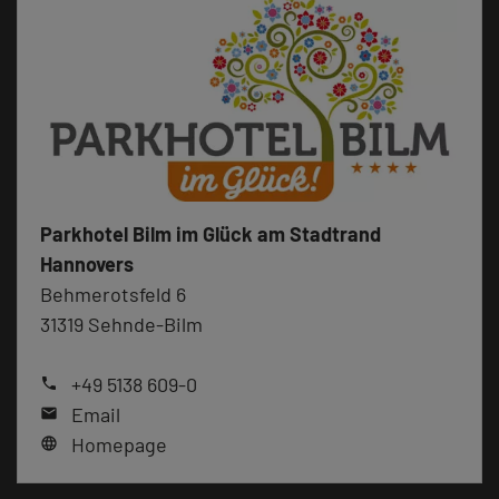
Parkhotel Bilm im Glück am Stadtrand
Hannovers
Behmerotsfeld 6
31319 Sehnde-Bilm
+49 5138 609-0
phone
Email
mail
Homepage
language