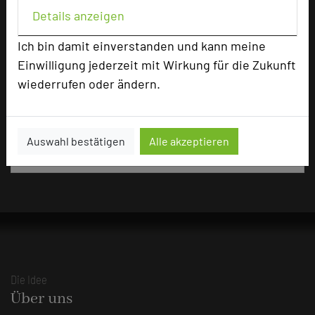
2242 Seiten dieses Hotels wurden in den
Details anzeigen
vergangenen 30 Tagen auf diesem Portal aufgerufen.
Ich bin damit einverstanden und kann meine
Einwilligung jederzeit mit Wirkung für die Zukunft
wiederrufen oder ändern.
Impressum zum Hotel
Für die Verwendung der Bilder haben die jeweiligen Hotels die
Nutzungsrechte für dieses Portal eingeräumt und sind dafür
Auswahl bestätigen
Alle akzeptieren
verantwortlich.
Die Idee
Über uns