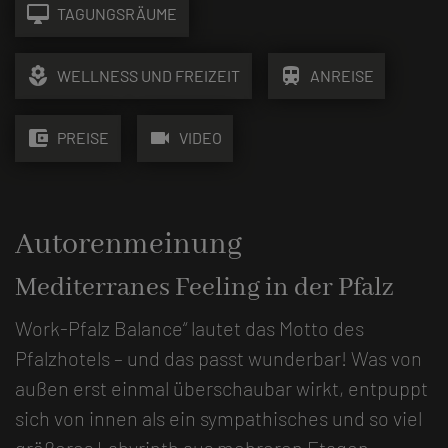
desktop_mac
TAGUNGSRÄUME
local_florist
train
WELLNESS UND FREIZEIT
ANREISE
account_balance_wallet
videocam
PREISE
VIDEO
Autorenmeinung
Mediterranes Feeling in der Pfalz
Work-Pfalz Balance“ lautet das Motto des
Pfalzhotels – und das passt wunderbar! Was von
außen erst einmal überschaubar wirkt, entpuppt
sich von innen als ein sympathisches und so viel
größeres Labyrinth aus mehreren Etagen,