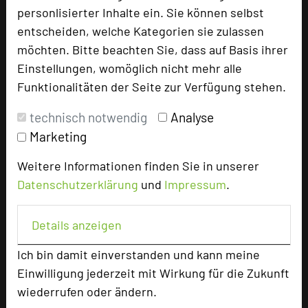
personlisierter Inhalte ein. Sie können selbst
+49 6359 8003-0
phone
entscheiden, welche Kategorien sie zulassen
Email
mail
möchten. Bitte beachten Sie, dass auf Basis ihrer
Homepage
language
Einstellungen, womöglich nicht mehr alle
Funktionalitäten der Seite zur Verfügung stehen.
add_circle
technisch notwendig
zur Tagungsanfrage hinzufügen
Analyse
Marketing
Bewertung
Weitere Informationen finden Sie in unserer
Datenschutzerklärung
und
Impressum
.
Tagungsplaner
Details anzeigen
Tagungsleiter
Ich bin damit einverstanden und kann meine
Tagungsteilnehmer
Einwilligung jederzeit mit Wirkung für die Zukunft
wiederrufen oder ändern.