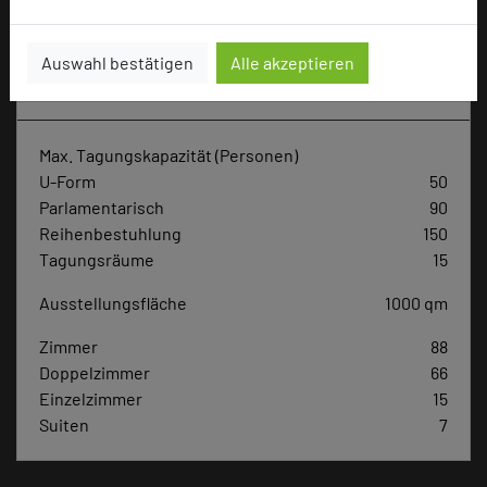
Hotel bewerten
Auswahl bestätigen
Alle akzeptieren
Hoteldaten
Max. Tagungskapazität (Personen)
U-Form
50
Parlamentarisch
90
Reihenbestuhlung
150
Tagungsräume
15
Ausstellungsfläche
1000 qm
Zimmer
88
Doppelzimmer
66
Einzelzimmer
15
Suiten
7