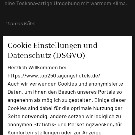
eine Toskana-artige Umgebung mit warmem Klima.
Thomas Kühn
Cookie Einstellungen und
Datenschutz (DSGVO)
Herzlich Willkommen bei
https://www.top250tagungshotels.de/
Auch wir verwenden Cookies und anonymisierte
Daten, um Ihnen den Besuch unseres Portals so
angenehm als möglich zu gestalten. Einige dieser
Cookies sind dabei für die optimale Nutzung der
Pfalzhotel Asselheim
Seite notwendig, andere setzen wir lediglich zu
Holzweg 6 - 8
anonymen Statistik- und Marketingzwecken, für
67269 Grünstadt-Asselheim
Komforteinstellungen oder zur Anzeige