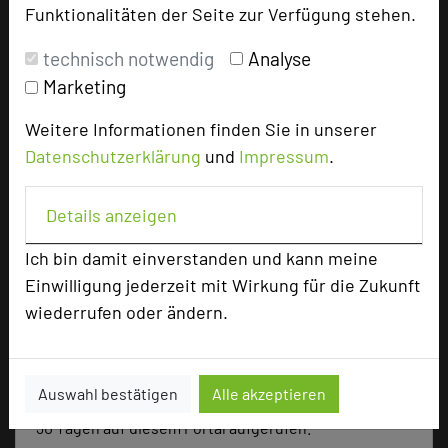
Funktionalitäten der Seite zur Verfügung stehen.
Parlamentarisch
203
Reihenbestuhlung
340
technisch notwendig
Analyse
Tagungsräume
10
Marketing
Ausstellungsfläche
128 qm
Weitere Informationen finden Sie in unserer
Zimmer
181
Datenschutzerklärung
und
Impressum
.
Doppelzimmer
181
Details anzeigen
Besonders geeignet für
Ich bin damit einverstanden und kann meine
Einwilligung jederzeit mit Wirkung für die Zukunft
wiederrufen oder ändern.
Seminar, Konferenz, Klausur, Event, Kreativprozesse
Auswahl bestätigen
Alle akzeptieren
241 Seiten dieses Hotels wurden in den vergangenen
30 Tagen auf diesem Portal aufgerufen.