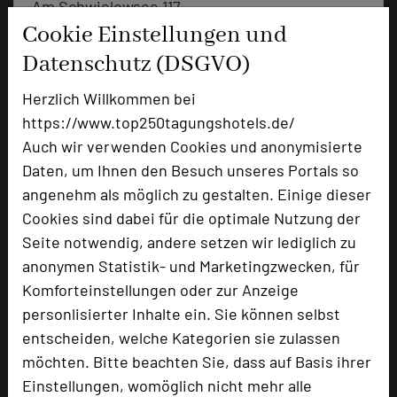
Am Schwielowsee 117
14542 Werder
Cookie Einstellungen und
Datenschutz (DSGVO)
+49 3327 5696973
phone
Herzlich Willkommen bei
Email
mail
https://www.top250tagungshotels.de/
Homepage
language
Auch wir verwenden Cookies und anonymisierte
Daten, um Ihnen den Besuch unseres Portals so
add_circle
angenehm als möglich zu gestalten. Einige dieser
zur Tagungsanfrage hinzufügen
Cookies sind dabei für die optimale Nutzung der
Seite notwendig, andere setzen wir lediglich zu
Hotel bewerten
anonymen Statistik- und Marketingzwecken, für
Komforteinstellungen oder zur Anzeige
Hoteldaten
personlisierter Inhalte ein. Sie können selbst
entscheiden, welche Kategorien sie zulassen
möchten. Bitte beachten Sie, dass auf Basis ihrer
Max. Tagungskapazität (Personen)
Einstellungen, womöglich nicht mehr alle
U-Form
72