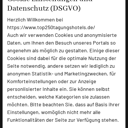
Zimmer
39
Datenschutz (DSGVO)
Doppelzimmer
18
Einzelzimmer
21
Herzlich Willkommen bei
https://www.top250tagungshotels.de/
Auch wir verwenden Cookies und anonymisierte
Besonders geeignet für
Daten, um Ihnen den Besuch unseres Portals so
angenehm als möglich zu gestalten. Einige dieser
Cookies sind dabei für die optimale Nutzung der
Seminar, Event
Seite notwendig, andere setzen wir lediglich zu
anonymen Statistik- und Marketingzwecken, für
Komforteinstellungen oder zur Anzeige
148 Seiten dieses Hotels wurden in den
personlisierter Inhalte ein. Sie können selbst
vergangenen 30 Tagen auf diesem Portal
entscheiden, welche Kategorien sie zulassen
aufgerufen.
möchten. Bitte beachten Sie, dass auf Basis ihrer
Einstellungen, womöglich nicht mehr alle
Funktionalitäten der Seite zur Verfügung stehen.
Impressum zum Hotel