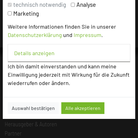
technisch notwendig
Analyse
Für die Verwendung der Bilder haben die jeweiligen
Marketing
Hotels die Nutzungsrechte für dieses Portal eingeräumt
und sind dafür verantwortlich.
Weitere Informationen finden Sie in unserer
Datenschutzerklärung
und
Impressum
.
Details anzeigen
Ich bin damit einverstanden und kann meine
Einwilligung jederzeit mit Wirkung für die Zukunft
Die Idee
wiederrufen oder ändern.
Über uns
Mission
Kategorie
Auswahl bestätigen
Alle akzeptieren
Team
Herausgeber & Autoren
Partner