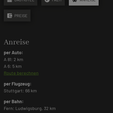
account_balance_wallet
PREISE
Anreise
per Auto:
A 81: 2 km
A 6: 5 km
Route berechnen
per Flugzeug:
Stuttgart: 66 km
per Bahn:
Fern: Ludwigsburg, 32 km