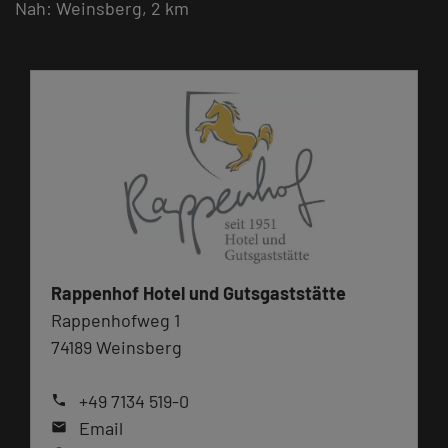
Nah: Weinsberg, 2 km
Rappenhof Hotel und Gutsgaststätte
Rappenhofweg 1
74189 Weinsberg
+49 7134 519-0
phone
Email
mail