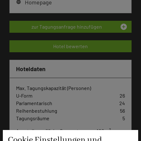
Homepage
language
add_circle
zur Tagungsanfrage hinzufügen
Hotel bewerten
Hoteldaten
Max. Tagungskapazität (Personen)
U-Form
26
Parlamentarisch
24
Reihenbestuhlung
56
Tagungsräume
5
Ausstellungsfläche Sonnenterrasse 100 m²
Cookie Einstellungen und