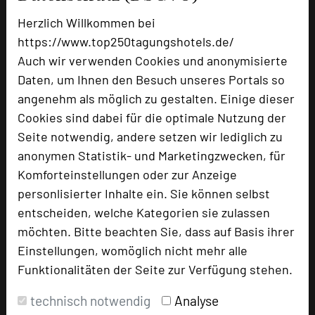
Herzlich Willkommen bei
https://www.top250tagungshotels.de/
Auch wir verwenden Cookies und anonymisierte
Daten, um Ihnen den Besuch unseres Portals so
angenehm als möglich zu gestalten. Einige dieser
Cookies sind dabei für die optimale Nutzung der
Seite notwendig, andere setzen wir lediglich zu
anonymen Statistik- und Marketingzwecken, für
Ringhotel Krone Schnetzenhausen
Komforteinstellungen oder zur Anzeige
Untere Mühlbachstraße 1
personlisierter Inhalte ein. Sie können selbst
88045 Friedrichshafen
entscheiden, welche Kategorien sie zulassen
möchten. Bitte beachten Sie, dass auf Basis ihrer
+49 7541 408-0
phone
Einstellungen, womöglich nicht mehr alle
Email
mail
Funktionalitäten der Seite zur Verfügung stehen.
Homepage
language
technisch notwendig
Analyse