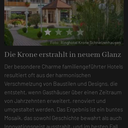
star
star
star
star
hnetzenhausen
Foto: Ringhotel Krone Schnet
Die Krone erstrahlt in neuem Glanz
Der besondere Charme familiengeführter Hotels
resultiert oft aus der harmonischen
Verschmelzung von Baustilen und Designs, die
entsteht, wenn Gasthäuser über einen Zeitraum
von Jahrzehnten erweitert, renoviert und
umgestaltet werden. Das Ergebnis ist ein buntes
Mosaik, das sowohl Geschichte bewahrt als auch
Innovationsgeist ausstrahlt, und im besten Fall