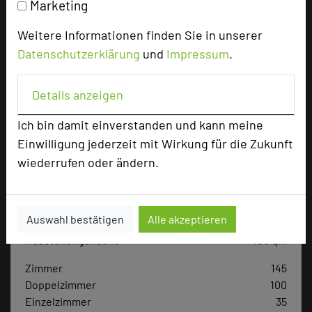
Marketing
add_circle
zur Tagungsanfrage hinzufügen
Weitere Informationen finden Sie in unserer
Hotel bewerten
Datenschutzerklärung
und
Impressum
.
Details anzeigen
Hoteldaten
Ich bin damit einverstanden und kann meine
Einwilligung jederzeit mit Wirkung für die Zukunft
Max. Tagungskapazität (Personen)
wiederrufen oder ändern.
U-Form
30
Parlamentarisch
50
Reihenbestuhlung
50
Tagungsräume
6
Auswahl bestätigen
Alle akzeptieren
Ausstellungsfläche
100 qm
Zimmer
145
Doppelzimmer
100
Einzelzimmer
35