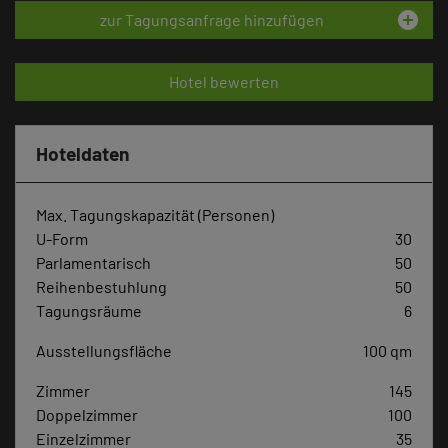
add_circle
zur Tagungsanfrage hinzufügen
Hotel bewerten
Hoteldaten
Max. Tagungskapazität (Personen)
U-Form
30
Parlamentarisch
50
Reihenbestuhlung
50
Tagungsräume
6
Ausstellungsfläche
100 qm
Zimmer
145
Doppelzimmer
100
Einzelzimmer
35