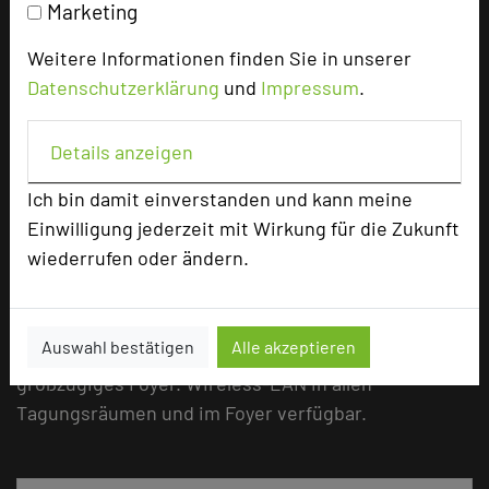
Kapazität Personen
Marketing
Parlamentbestuhlung
60
Weitere Informationen finden Sie in unserer
U-Form
32
Datenschutzerklärung
und
Impressum
.
Stuhlreihen
80
Raumhöhe
2,75 m
Tageslicht
ja
Details anzeigen
Klimaanlage
ja
Ich bin damit einverstanden und kann meine
Einwilligung jederzeit mit Wirkung für die Zukunft
wiederrufen oder ändern.
Technik und Serviceangebote
Unsere 7 Tagungsräume sind alle ebenerdig
Auswahl bestätigen
Alle akzeptieren
erreichbar und gestalten sich um ein
großzügiges Foyer. Wireless-LAN in allen
Tagungsräumen und im Foyer verfügbar.