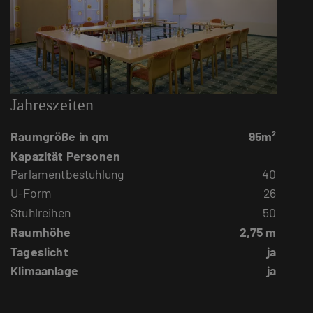
Jahreszeiten
Raumgröße in qm
95m²
Kapazität Personen
Parlamentbestuhlung
40
U-Form
26
Stuhlreihen
50
Raumhöhe
2,75 m
Tageslicht
ja
Klimaanlage
ja