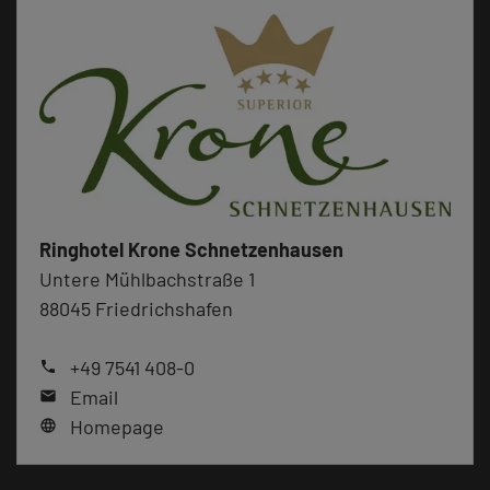
Ringhotel Krone Schnetzenhausen
Untere Mühlbachstraße 1
88045 Friedrichshafen
+49 7541 408-0
phone
Email
mail
Homepage
language