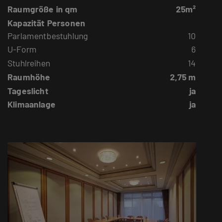
Raumgröße in qm
25m²
Kapazität Personen
Parlamentbestuhlung
10
U-Form
6
Stuhlreihen
14
Raumhöhe
2,75 m
Tageslicht
ja
Klimaanlage
ja