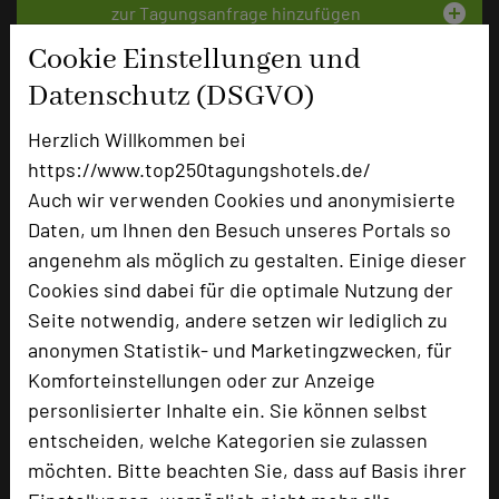
add_circle
zur Tagungsanfrage hinzufügen
Cookie Einstellungen und
Datenschutz (DSGVO)
Bewertung
Herzlich Willkommen bei
Tagungsplaner
https://www.top250tagungshotels.de/
Auch wir verwenden Cookies und anonymisierte
Tagungsleiter
Daten, um Ihnen den Besuch unseres Portals so
Tagungsteilnehmer
angenehm als möglich zu gestalten. Einige dieser
Cookies sind dabei für die optimale Nutzung der
Seite notwendig, andere setzen wir lediglich zu
Hotel bewerten
anonymen Statistik- und Marketingzwecken, für
Komforteinstellungen oder zur Anzeige
personlisierter Inhalte ein. Sie können selbst
Hoteldaten
entscheiden, welche Kategorien sie zulassen
möchten. Bitte beachten Sie, dass auf Basis ihrer
Max. Tagungskapazität (Personen)