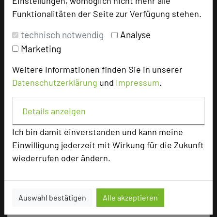
Einstellungen, womöglich nicht mehr alle
U-Form
45
Funktionalitäten der Seite zur Verfügung stehen.
Parlamentarisch
50
Reihenbestuhlung
80
technisch notwendig
Analyse
Tagungsräume
4
Marketing
Zimmer
45
Weitere Informationen finden Sie in unserer
Doppelzimmer
31
Datenschutzerklärung
und
Impressum
.
Einzelzimmer
6
Juniorsuiten
8
Details anzeigen
Ich bin damit einverstanden und kann meine
Besonders geeignet für
Einwilligung jederzeit mit Wirkung für die Zukunft
wiederrufen oder ändern.
Seminar, Klausur, Event, Kreativprozesse
Auswahl bestätigen
Alle akzeptieren
1234 Seiten dieses Hotels wurden in den