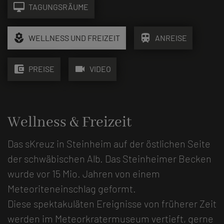
desktop_mac
TAGUNGSRÄUME
local_florist
train
WELLNESS UND FREIZEIT
ANREISE
account_balance_wallet
videocam
PREISE
VIDEO
Wellness & Freizeit
Das sKreuz in Steinheim auf der östlichen Seite
der schwäbischen Alb. Das Steinheimer Becken
wurde vor 15 Mio. Jahren von einem
Meteoriteneinschlag geformt.
Diese spektakuläten Ereignisse von früherer Zeit
werden im Meteorkratermuseum vertieft, gerne