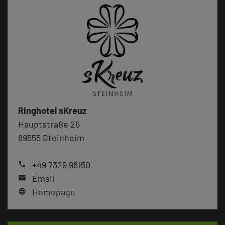
Ringhotel sKreuz
Hauptstraße 26
89555 Steinheim
+49 7329 96150
phone
Email
mail
Homepage
language