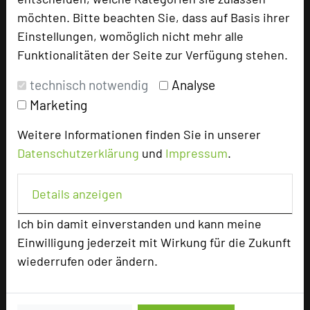
Homepage
language
möchten. Bitte beachten Sie, dass auf Basis ihrer
Einstellungen, womöglich nicht mehr alle
Funktionalitäten der Seite zur Verfügung stehen.
add_circle
zur Tagungsanfrage hinzufügen
technisch notwendig
Analyse
Marketing
Bewertung
Weitere Informationen finden Sie in unserer
Datenschutzerklärung
und
Impressum
.
Tagungsplaner
Tagungsleiter
Details anzeigen
Tagungsteilnehmer
Ich bin damit einverstanden und kann meine
Einwilligung jederzeit mit Wirkung für die Zukunft
wiederrufen oder ändern.
Hotel bewerten