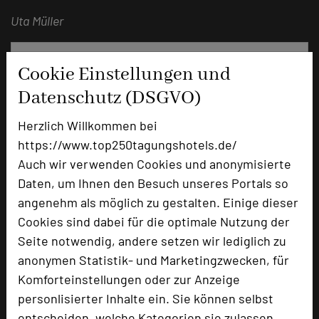
Uta Müller
Cookie Einstellungen und
Datenschutz (DSGVO)
Herzlich Willkommen bei
https://www.top250tagungshotels.de/
Auch wir verwenden Cookies und anonymisierte
Daten, um Ihnen den Besuch unseres Portals so
angenehm als möglich zu gestalten. Einige dieser
Romantik Hotel Hirschen
Cookies sind dabei für die optimale Nutzung der
Marktstraße 1 a
Seite notwendig, andere setzen wir lediglich zu
92331 Parsberg
anonymen Statistik- und Marketingzwecken, für
Komforteinstellungen oder zur Anzeige
+49 9492 6060
phone
personlisierter Inhalte ein. Sie können selbst
Email
mail
entscheiden, welche Kategorien sie zulassen