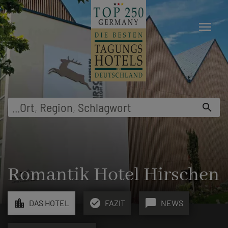
menu
...
Ort
,
Region
,
Schlagwort
search
Romantik Hotel Hirschen
location_city
check_circle
chat_bubble
DAS HOTEL
FAZIT
NEWS