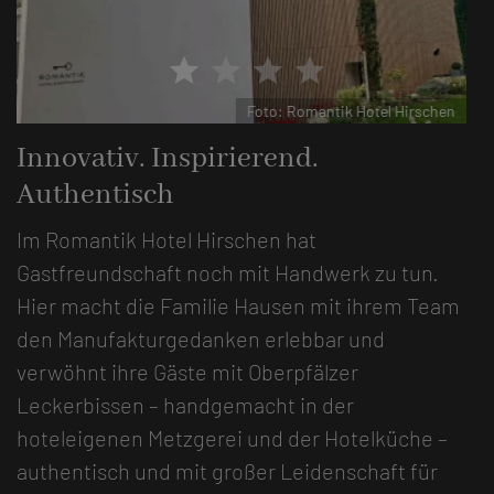
star
star
star
star
Foto: Romantik Hotel Hirschen
Innovativ. Inspirierend.
Authentisch
Im Romantik Hotel Hirschen hat
Gastfreundschaft noch mit Handwerk zu tun.
Hier macht die Familie Hausen mit ihrem Team
den Manufakturgedanken erlebbar und
verwöhnt ihre Gäste mit Oberpfälzer
Leckerbissen – handgemacht in der
hoteleigenen Metzgerei und der Hotelküche –
authentisch und mit großer Leidenschaft für