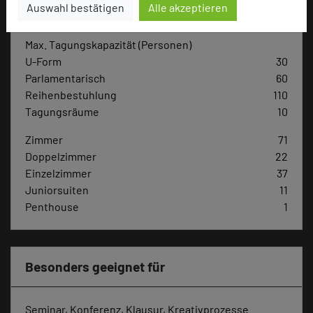
Hoteldaten
Auswahl bestätigen
Alle akzeptieren
Max. Tagungskapazität (Personen)
U-Form
30
Parlamentarisch
60
Reihenbestuhlung
110
Tagungsräume
10
Zimmer
71
Doppelzimmer
22
Einzelzimmer
37
Juniorsuiten
11
Penthouse
1
Besonders geeignet für
Seminar, Konferenz, Klausur, Kreativprozesse