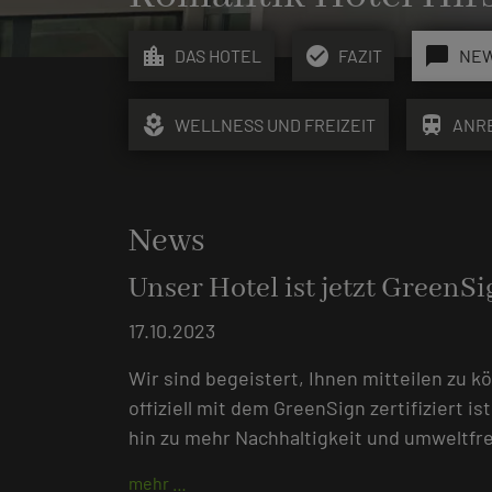
location_city
check_circle
chat_bubble
DAS HOTEL
FAZIT
NE
local_florist
train
WELLNESS UND FREIZEIT
ANR
News
Unser Hotel ist jetzt GreenSig
17.10.2023
Wir sind begeistert, Ihnen mitteilen zu 
offiziell mit dem GreenSign zertifiziert is
hin zu mehr Nachhaltigkeit und umweltfr
mehr …