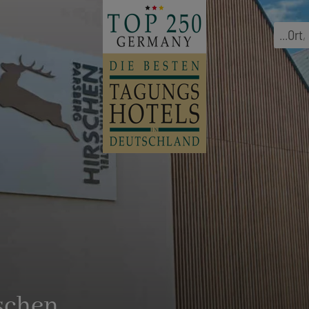
...
Ort
,
schen