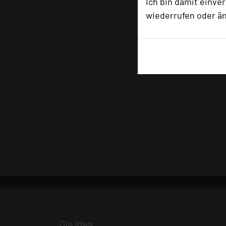
Ich bin damit einve
wiederrufen oder ä
Die Idee