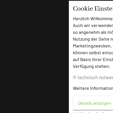
Cookie Einst
Herzlich Willkomme
Auch wir verwenden
so angenehm als mög
Nutzung der Seite n
Marketingzwecken, f
können selbst entsc
auf Basis ihrer Eins
Verfügung stehen.
technisch notwe
Weitere Information
Details anzeigen