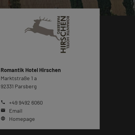
Romantik Hotel Hirschen
Marktstraße 1 a
92331 Parsberg
+49 9492 6060
phone
Email
mail
Homepage
language