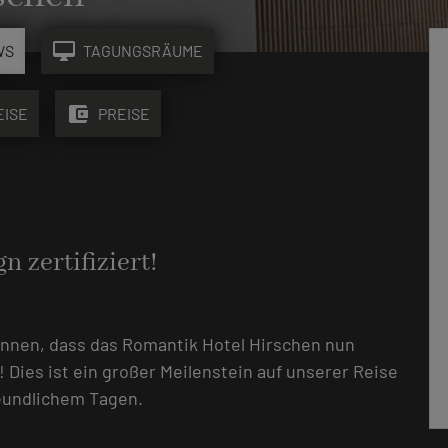
desktop_mac
WS
TAGUNGSRÄUME
account_balance_wallet
EISE
PREISE
n zertifiziert!
können, dass das Romantik Hotel Hirschen nun
t! Dies ist ein großer Meilenstein auf unserer Reise
eundlichem Tagen.