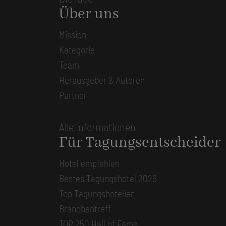
Über uns
Mission
Kategorie
Team
Herausgeber & Autoren
Partner
Alle Informationen
Für Tagungsentscheider
Hotel empfehlen
Bestes Tagungshotel 2026
Top Tagungshotelier
Branchentreff
TOP 250 Hall of Fame