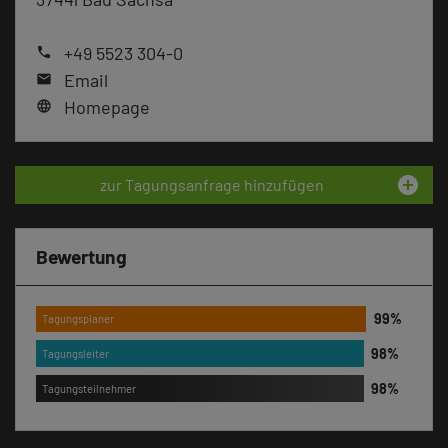
+49 5523 304-0
phone
Email
mail
Homepage
language
add_circle
zur Tagungsanfrage hinzufügen
Bewertung
Tagungsplaner
Tagungsleiter
Tagungsteilnehmer