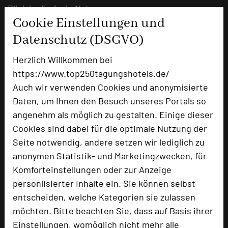
Blick in die freie Natur
Cookie Einstellungen und
mehr …
Datenschutz (DSGVO)
Herzlich Willkommen bei
Event-Spaß vom Survival - Parcours
https://www.top250tagungshotels.de/
bis zum Floßbau
Auch wir verwenden Cookies und anonymisierte
Daten, um Ihnen den Besuch unseres Portals so
17.05.2022
angenehm als möglich zu gestalten. Einige dieser
Im "Romantischen Winkel“ tagen Sie in einer
Cookies sind dabei für die optimale Nutzung der
einzigartigen Jugendstilvilla mit freiem Blick auf
Seite notwendig, andere setzen wir lediglich zu
eine besondere Seekulisse auf der Outdoor-Events
anonymen Statistik- und Marketingzwecken, für
viel Spaß bereiten.
Komforteinstellungen oder zur Anzeige
personlisierter Inhalte ein. Sie können selbst
mehr …
entscheiden, welche Kategorien sie zulassen
möchten. Bitte beachten Sie, dass auf Basis ihrer
Grün macht munter und lässt Ideen
Einstellungen, womöglich nicht mehr alle