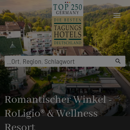
menu
Suche z.B. nach
Hotel
...
search
Romantischer Winkel -
RoLigio® & Wellness
Resort