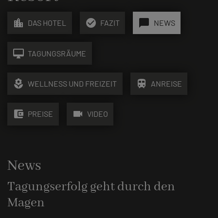
location_city
check_circle
chat_bubble
DAS HOTEL
FAZIT
NEWS
desktop_mac
TAGUNGSRÄUME
local_florist
train
WELLNESS UND FREIZEIT
ANREISE
account_balance_wallet
videocam
PREISE
VIDEO
News
Tagungserfolg geht durch den
Magen