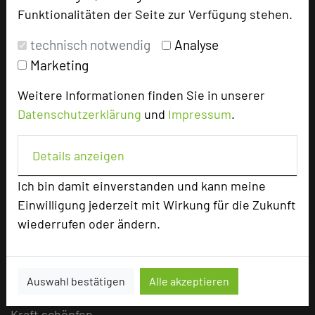
Funktionalitäten der Seite zur Verfügung stehen.
sprießen
technisch notwendig
Analyse
15.02.2022
Marketing
Es begrüßen Sie bei uns herzliche Mitarbeiter,
Weitere Informationen finden Sie in unserer
lachende Gesichter und heilklimatische Luft.
Datenschutzerklärung
und
Impressum
.
mehr …
Details anzeigen
Ich bin damit einverstanden und kann meine
Natur lässt Ideen sprießen!
Einwilligung jederzeit mit Wirkung für die Zukunft
wiederrufen oder ändern.
17.08.2021
Unsere Umgebung und der hohe Anspruch an
Entschleunigung durch das Team, lädt förmlich dazu
Auswahl bestätigen
Alle akzeptieren
ein: Raus aus dem Alltag; Rein in Energietanken und
Kraft schöpfen.