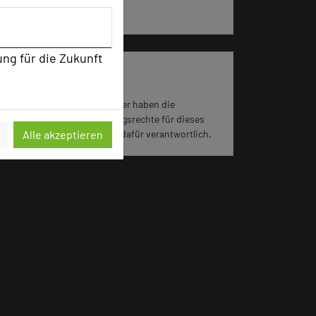
aufgerufen.
ung für die Zukunft
Impressum zum Hotel
Für die Verwendung der Bilder haben die
jeweiligen Hotels die Nutzungsrechte für dieses
Alle akzeptieren
Portal eingeräumt und sind dafür verantwortlich.