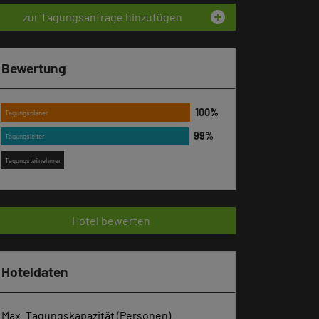
add_circle
zur Tagungsanfrage hinzufügen
Bewertung
Tagungsplaner
Tagungsleiter
Tagungsteilnehmer
Hotel bewerten
Hoteldaten
Max. Tagungskapazität (Personen)