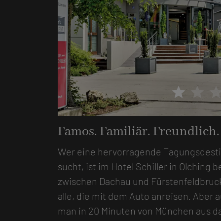
star
star
sta
 Hotel & Restaurant
Famos. Familiär. Freundlich.
Wer eine hervorragende Tagungsdest
sucht, ist im Hotel Schiller in Olchin
zwischen Dachau und Fürstenfeldbruck 
alle, die mit dem Auto anreisen. Aber 
man in 20 Minuten von München aus da