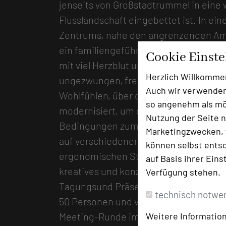
jenseits von Großstadtrummel in eine
Flusslandschaft eingebettet ist. In ei
Zentrums, nahe den angrenzenden Amp
ein familiengeführtes Tagungs- und B
Cookie Einst
mit viel Herzblut und Engagement um
Herzlich Willkomme
ungezwungen, freundlich und sehr per
Auch wir verwenden
Wohlfühlen, über die Jahre gewachse
so angenehm als mög
modernisiert, um den Gästen zeitgem
Nutzung der Seite n
Bedingungen zum Arbeiten zu bieten
Marketingzwecken, f
auf verschiedenen Ebenen, klimatisier
können selbst entsc
ergonomischen Stühlen ausgestattet,
auf Basis ihrer Eins
kreatives und konzentriertes Arbeiten
Verfügung stehen.
Tagungsund Präsentationstechnik verseh
technisch notwe
50 Personen und verschiedenste Verans
Weitere Information
Meeting-Runde im Raum „Dialog“, EDV