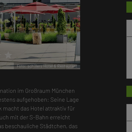
r
star
Foto: schillers Hotel & Restaurant
ination im Großraum München
g bestens aufgehoben: Seine Lage
macht das Hotel attraktiv für
auch mit der S-Bahn erreicht
s beschauliche Städtchen, das