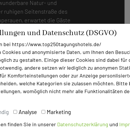
 wunderbare Natur- und
ner ruhigen Seitenstraße des
erauen, erwartet die Gäste
usinesshotel, dessen Team sich
ellungen und Datenschutz (DSGVO)
 ihre Belange kümmert –
n bei https://www.top250tagungshotels.de/
sönlich. Ein Haus zum
 Cookies und anonymisierte Daten, um Ihnen den Besuc
n und immer wieder
lich zu gestalten. Einige dieser Cookies sind dabei für 
äßen Komfort, aber auch beste
otwendig, andere setzen wir lediglich zu anonymen Stati
. Fünf moderne Tagungsräume
ür Komforteinstellungen oder zur Anzeige personlisierter
t, hell und mit bequemen
heiden, welche Kategorien sie zulassen möchten. Bitte 
 werden allen Anforderungen an
tellungen, womöglich nicht mehr alle Funktionalitäten de
 gerecht: Mit modernster
en, bieten sie Platz für bis zu
ndig
Analyse
Marketing
taltungsziele – ob kleine
en finden Sie in unserer
Datenschutzerklärung
und
Imp
-Schulungen oder Hightech-