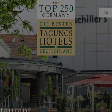
...
Ort
,
staurant