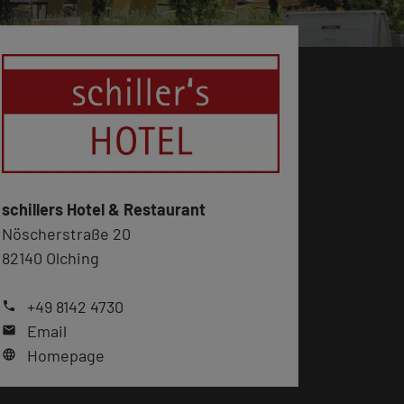
schillers Hotel & Restaurant
Nöscherstraße 20
82140 Olching
+49 8142 4730
phone
Email
mail
Homepage
language