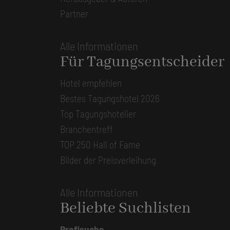
Partner
Alle Informationen
Für Tagungsentscheider
Hotel empfehlen
Bestes Tagungshotel 2026
Top Tagungshotelier
Branchentreff
TOP 250 Hall of Fame
Bilder der Preisverleihung
Alle Informationen
Beliebte Suchlisten
Profisuche