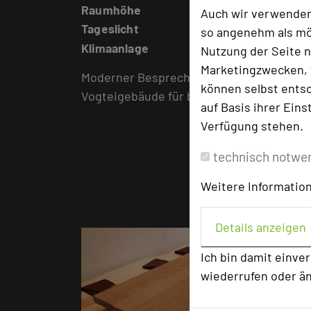
Raumhöhe
3,20 m
Auch wir verwenden
Tageslicht
ja
so angenehm als mög
Klimaanlage
nein
Nutzung der Seite n
Marketingzwecken, f
Moderner Besprechungsraum im
können selbst entsc
Vogteigebäude für bis zu 10 Personen
auf Basis ihrer Eins
Verfügung stehen.
technisch notwe
Weitere Information
Details anzeigen
Ich bin damit einve
wiederrufen oder ä