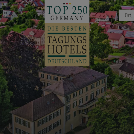
...
Ort
,