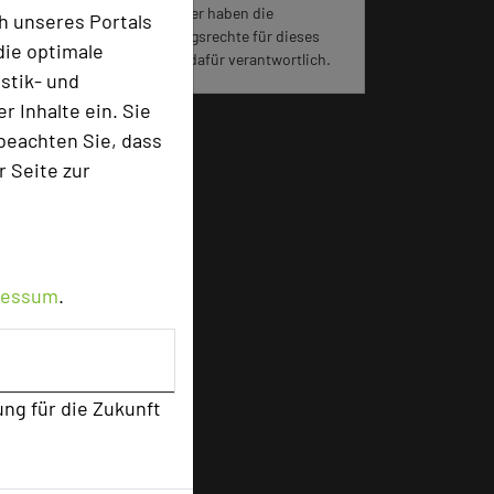
Für die Verwendung der Bilder haben die
h unseres Portals
jeweiligen Hotels die Nutzungsrechte für dieses
die optimale
Portal eingeräumt und sind dafür verantwortlich.
stik- und
 Inhalte ein. Sie
beachten Sie, dass
r Seite zur
ressum
.
ung für die Zukunft