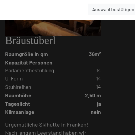
Auswahl bestätigen
Bräustüberl
Raumgröße in qm
36m²
Kapazität Personen
Parlamentbestuhlung
14
U-Form
14
Stuhlreihen
14
Raumhöhe
2,50 m
Tageslicht
ja
Klimaanlage
nein
Urgemütliche Skihütte in Franken!
Nach langem Leerstand haben wir