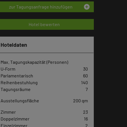
add_circle
zur Tagungsanfrage hinzufügen
Hotel bewerten
Hoteldaten
Max. Tagungskapazität (Personen)
U-Form
30
Parlamentarisch
60
Reihenbestuhlung
140
Tagungsräume
7
Ausstellungsfläche
200 qm
Zimmer
23
Doppelzimmer
16
Einzelzimmer
2