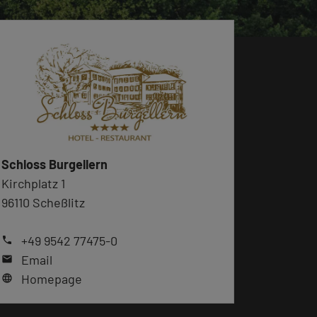
Schloss Burgellern
Kirchplatz 1
96110 Scheßlitz
+49 9542 77475-0
phone
Email
mail
Homepage
language