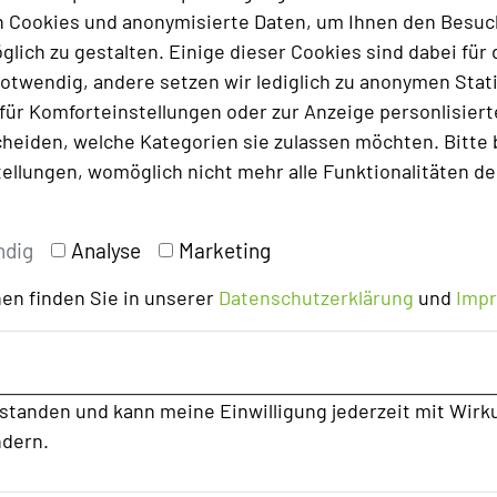
Stuhlreihen
60
 Cookies und anonymisierte Daten, um Ihnen den Besuc
Raumhöhe
3,20 m
lich zu gestalten. Einige dieser Cookies sind dabei für 
Tageslicht
ja
otwendig, andere setzen wir lediglich zu anonymen Stati
Klimaanlage
nein
ür Komforteinstellungen oder zur Anzeige personlisierter
heiden, welche Kategorien sie zulassen möchten. Bitte 
Ehemalige Pumpstation im
tellungen, womöglich nicht mehr alle Funktionalitäten de
Schlosspark. Abgeschieden aber
modern eingerichtet. Es ist alles da was
man braucht. Der
ndig
Analyse
Marketing
Lieblingstagungsraum unserer Trainer.
en finden Sie in unserer
Datenschutzerklärung
und
Imp
rstanden und kann meine Einwilligung jederzeit mit Wirk
ndern.