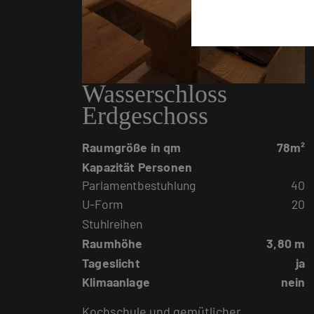
Wasserschloss
Erdgeschoss
Raumgröße in qm
78m²
Kapazität Personen
Parlamentbestuhlung
40
U-Form
20
Stuhlreihen
Raumhöhe
3,80 m
Tageslicht
ja
Klimaanlage
nein
Kochschule und gemütlicher