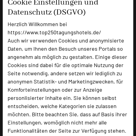
Cookie Einstellungen und
Datenschutz (DSGVO)
+49 351 8099-0
phone
Email
mail
Herzlich Willkommen bei
Homepage
language
https://www.top250tagungshotels.de/
Auch wir verwenden Cookies und anonymisierte
Daten, um Ihnen den Besuch unseres Portals so
add_circle
zur Tagungsanfrage hinzufügen
angenehm als möglich zu gestalten. Einige dieser
Cookies sind dabei für die optimale Nutzung der
Hotel bewerten
Seite notwendig, andere setzen wir lediglich zu
anonymen Statistik- und Marketingzwecken, für
Komforteinstellungen oder zur Anzeige
Hoteldaten
personlisierter Inhalte ein. Sie können selbst
entscheiden, welche Kategorien sie zulassen
Max. Tagungskapazität (Personen)
möchten. Bitte beachten Sie, dass auf Basis ihrer
U-Form
30
Einstellungen, womöglich nicht mehr alle
Parlamentarisch
60
Funktionalitäten der Seite zur Verfügung stehen.
Reihenbestuhlung
100