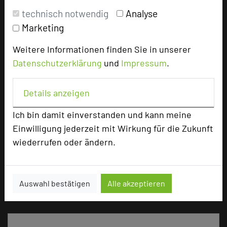
Tagungsräume
4
technisch notwendig
Analyse
Marketing
Zimmer
84
Doppelzimmer
79
Weitere Informationen finden Sie in unserer
Suiten
5
Datenschutzerklärung
und
Impressum
.
Details anzeigen
Besonders geeignet für
Ich bin damit einverstanden und kann meine
Seminar, Konferenz, Klausur, Event
Einwilligung jederzeit mit Wirkung für die Zukunft
wiederrufen oder ändern.
217 Seiten dieses Hotels wurden in den vergangenen
Auswahl bestätigen
Alle akzeptieren
30 Tagen auf diesem Portal aufgerufen.