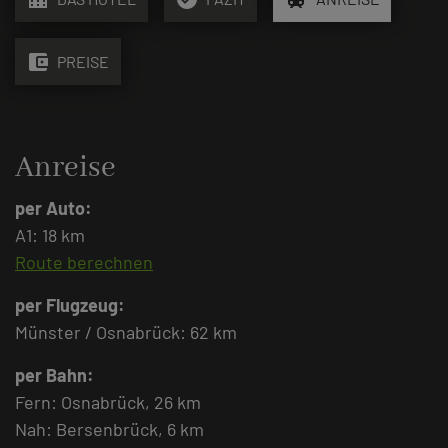
account_balance_wallet
PREISE
Anreise
per Auto:
A1: 18 km
Route berechnen
per Flugzeug:
Münster / Osnabrück: 62 km
per Bahn:
Fern: Osnabrück, 26 km
Nah: Bersenbrück, 6 km