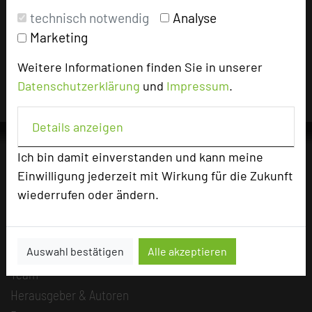
Impressum zum Hotel
technisch notwendig
Analyse
Für die Verwendung der Bilder haben die jeweiligen
Marketing
Hotels die Nutzungsrechte für dieses Portal eingeräumt
und sind dafür verantwortlich.
Weitere Informationen finden Sie in unserer
Datenschutzerklärung
und
Impressum
.
Details anzeigen
Ich bin damit einverstanden und kann meine
Einwilligung jederzeit mit Wirkung für die Zukunft
Die Idee
wiederrufen oder ändern.
Über uns
Mission
Auswahl bestätigen
Alle akzeptieren
Kategorie
Team
Herausgeber & Autoren