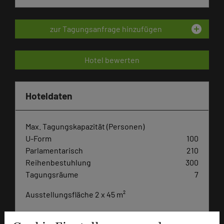
add_circle
zur Tagungsanfrage hinzufügen
Hotel bewerten
Hoteldaten
Max. Tagungskapazität (Personen)
U-Form
100
Parlamentarisch
210
Reihenbestuhlung
300
Tagungsräume
7
Ausstellungsfläche 2 x 45 m²
Zimmer
101