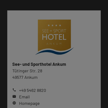
See- und Sporthotel Ankum
Tütinger Str. 28
49577 Ankum
+49 5462 8820
phone
Email
mail
Homepage
language