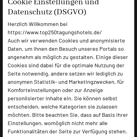
Cookie Einstellungen und
Doppelzimmer
85
Einzelzimmer
2
Datenschutz (DSGVO)
Juniorsuiten und Suiten
8
Wohnapartments
6
Herzlich Willkommen bei
https://www.top250tagungshotels.de/
Auch wir verwenden Cookies und anonymisierte
Daten, um Ihnen den Besuch unseres Portals so
Besonders geeignet für
angenehm als möglich zu gestalten. Einige dieser
Cookies sind dabei für die optimale Nutzung der
Seminar, Konferenz, Klausur
Seite notwendig, andere setzen wir lediglich zu
anonymen Statistik- und Marketingzwecken, für
Komforteinstellungen oder zur Anzeige
98 Seiten dieses Hotels wurden in den
personlisierter Inhalte ein. Sie können selbst
vergangenen 30 Tagen auf diesem Portal
entscheiden, welche Kategorien sie zulassen
aufgerufen.
möchten. Bitte beachten Sie, dass auf Basis ihrer
Einstellungen, womöglich nicht mehr alle
Funktionalitäten der Seite zur Verfügung stehen.