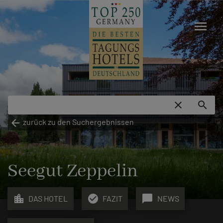
menu
close
search
arrow_back
zurück zu den Suchergebnissen
Seegut Zeppelin
location_city
check_circle
chat_bubble
DAS HOTEL
FAZIT
NEWS