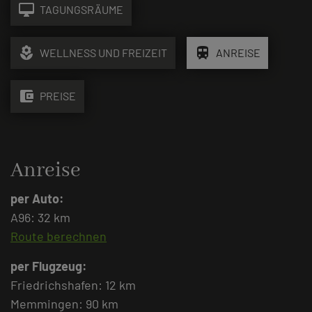
desktop_mac
TAGUNGSRÄUME
local_florist
train
WELLNESS UND FREIZEIT
ANREISE
account_balance_wallet
PREISE
Anreise
per Auto:
A96: 32 km
Route berechnen
per Flugzeug:
Friedrichshafen: 12 km
Memmingen: 90 km