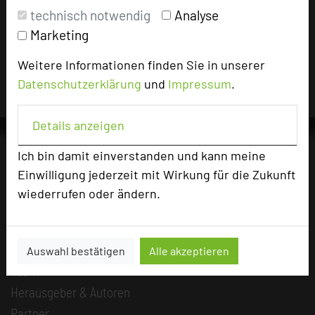
technisch notwendig
Analyse
Für die Verwendung der Bilder haben die jeweiligen
Marketing
Hotels die Nutzungsrechte für dieses Portal eingeräumt
und sind dafür verantwortlich.
Weitere Informationen finden Sie in unserer
Datenschutzerklärung
und
Impressum
.
Details anzeigen
Ich bin damit einverstanden und kann meine
Einwilligung jederzeit mit Wirkung für die Zukunft
Die Idee
wiederrufen oder ändern.
Über uns
Mission
Kategorie
Auswahl bestätigen
Alle akzeptieren
Team
Herausgeber & Autoren
Partner