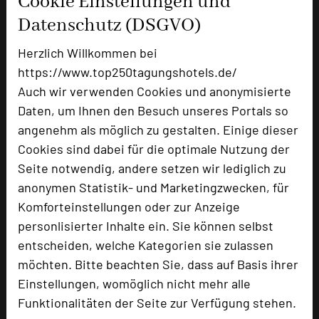
Cookie Einstellungen und
Tagungsräume
10
Datenschutz (DSGVO)
Zimmer
62
Doppelzimmer
62
Herzlich Willkommen bei
https://www.top250tagungshotels.de/
Auch wir verwenden Cookies und anonymisierte
Besonders geeignet für
Daten, um Ihnen den Besuch unseres Portals so
angenehm als möglich zu gestalten. Einige dieser
Cookies sind dabei für die optimale Nutzung der
Seminar, Konferenz, Klausur, Event
Seite notwendig, andere setzen wir lediglich zu
anonymen Statistik- und Marketingzwecken, für
Komforteinstellungen oder zur Anzeige
616 Seiten dieses Hotels wurden in den
personlisierter Inhalte ein. Sie können selbst
vergangenen 30 Tagen auf diesem Portal
entscheiden, welche Kategorien sie zulassen
aufgerufen.
möchten. Bitte beachten Sie, dass auf Basis ihrer
Einstellungen, womöglich nicht mehr alle
Funktionalitäten der Seite zur Verfügung stehen.
Impressum zum Hotel