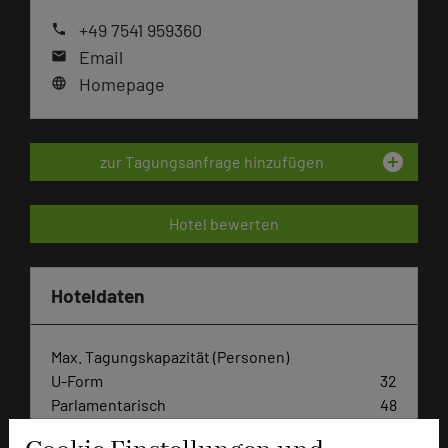
+49 7541 959360
phone
Email
mail
Homepage
language
add_circle
zur Tagungsanfrage hinzufügen
Hotel bewerten
Hoteldaten
Max. Tagungskapazität (Personen)
U-Form
32
Parlamentarisch
48
Reihenbestuhlung
108