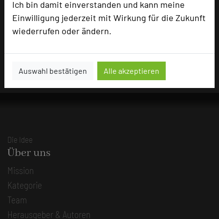
Ich bin damit einverstanden und kann meine
Impressum zum Hotel
Einwilligung jederzeit mit Wirkung für die Zukunft
wiederrufen oder ändern.
Für die Verwendung der Bilder haben die jeweiligen Hotels die
Nutzungsrechte für dieses Portal eingeräumt und sind dafür
verantwortlich.
Auswahl bestätigen
Alle akzeptieren
Die Idee
Über uns
Mission
Kategorie
Team
Herausgeber & Autoren