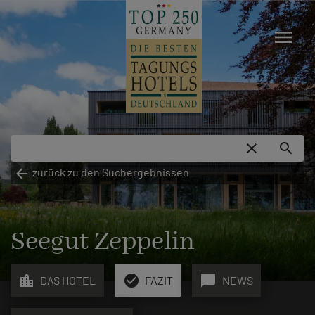
menu
close
search
arrow_back
zurück zu den Suchergebnissen
Seegut Zeppelin
location_city
check_circle
chat_bubble
DAS HOTEL
FAZIT
NEWS