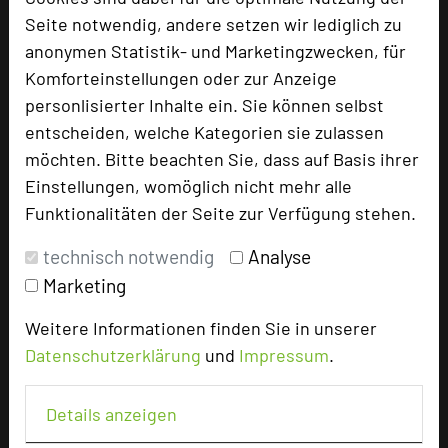
Parlamentarisch
48
Seite notwendig, andere setzen wir lediglich zu
Reihenbestuhlung
108
anonymen Statistik- und Marketingzwecken, für
Tagungsräume
10
Komforteinstellungen oder zur Anzeige
Zimmer
62
personlisierter Inhalte ein. Sie können selbst
Doppelzimmer
62
entscheiden, welche Kategorien sie zulassen
möchten. Bitte beachten Sie, dass auf Basis ihrer
Einstellungen, womöglich nicht mehr alle
Besonders geeignet für
Funktionalitäten der Seite zur Verfügung stehen.
technisch notwendig
Analyse
Seminar, Konferenz, Klausur, Event
Marketing
Weitere Informationen finden Sie in unserer
656 Seiten dieses Hotels wurden in den vergangenen
Datenschutzerklärung
und
Impressum
.
30 Tagen auf diesem Portal aufgerufen.
Details anzeigen