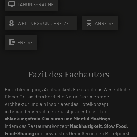
desktop_mac
TAGUNGSRÄUME
local_florist
train
WELLNESS UND FREIZEIT
ANREISE
account_balance_wallet
PREISE
Fazit des Fachautors
Entschleunigung, Achtsamkeit, Fokus auf das Wesentliche.
Dieser Ort, an dem herrliche Natur, faszinierende
Architektur und ein inspirierendes Hotelkonzept
miteinander verschmelzen, ist prädestiniert für
ablenkungsfreie Klausuren und Mindful Meetings.
Indem das Restaurantkonzept
Nachhaltigkeit, Slow Food,
Food-Sharing
und bewusstes Genießen in den Mittelpunkt