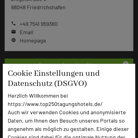
88048 Friedrichshafen
+49 7541 959360
phone
Email
mail
Homepage
language
add_circle
zur Tagungsanfrage hinzufügen
Cookie Einstellungen und
Datenschutz (DSGVO)
Hotel bewerten
Herzlich Willkommen bei
https://www.top250tagungshotels.de/
Hoteldaten
Auch wir verwenden Cookies und anonymisierte
Daten, um Ihnen den Besuch unseres Portals so
Max. Tagungskapazität (Personen)
angenehm als möglich zu gestalten. Einige dieser
U-Form
32
Cookies sind dabei für die optimale Nutzung der