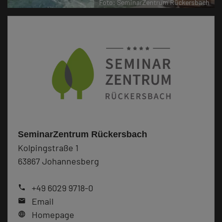
Foto: SeminarZentrum Rückersbach
SeminarZentrum Rückersbach
Kolpingstraße 1
63867 Johannesberg
+49 6029 9718-0
phone
Email
mail
Homepage
language