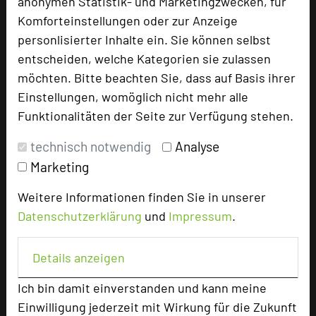
anonymen Statistik- und Marketingzwecken, für
Suiten
4
Komforteinstellungen oder zur Anzeige
personlisierter Inhalte ein. Sie können selbst
entscheiden, welche Kategorien sie zulassen
Besonders geeignet für
möchten. Bitte beachten Sie, dass auf Basis ihrer
Einstellungen, womöglich nicht mehr alle
Funktionalitäten der Seite zur Verfügung stehen.
Seminar, Konferenz, Klausur
technisch notwendig
Analyse
Marketing
437 Seiten dieses Hotels wurden in den vergangenen
Weitere Informationen finden Sie in unserer
30 Tagen auf diesem Portal aufgerufen.
Datenschutzerklärung
und
Impressum
.
Details anzeigen
Impressum zum Hotel
Ich bin damit einverstanden und kann meine
Für die Verwendung der Bilder haben die jeweiligen Hotels die
Nutzungsrechte für dieses Portal eingeräumt und sind dafür
Einwilligung jederzeit mit Wirkung für die Zukunft