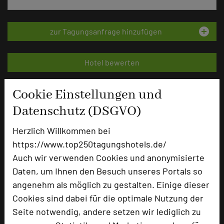
add_circle
zur Tagungsanfrage hinzufügen
Hotel bewerten
Cookie Einstellungen und
Hoteldaten
Datenschutz (DSGVO)
Max. Tagungskapazität (Personen)
Herzlich Willkommen bei
U-Form
70
https://www.top250tagungshotels.de/
Parlamentarisch
80
Auch wir verwenden Cookies und anonymisierte
Reihenbestuhlung
235
Daten, um Ihnen den Besuch unseres Portals so
Tagungsräume
13
angenehm als möglich zu gestalten. Einige dieser
Zimmer
73
Cookies sind dabei für die optimale Nutzung der
Doppelzimmer
29
Seite notwendig, andere setzen wir lediglich zu
Einzelzimmer
40