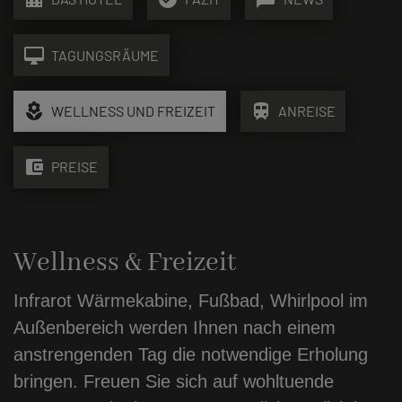
desktop_mac
TAGUNGSRÄUME
local_florist
train
WELLNESS UND FREIZEIT
ANREISE
account_balance_wallet
PREISE
Wellness & Freizeit
Infrarot Wärmekabine, Fußbad, Whirlpool im
Außenbereich werden Ihnen nach einem
anstrengenden Tag die notwendige Erholung
bringen. Freuen Sie sich auf wohltuende