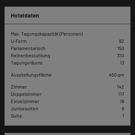
Hoteldaten
Max. Tagungskapazität (Personen)
U-Form
82
Parlamentarisch
150
Reihenbestuhlung
310
Tagungsräume
13
Ausstellungsfläche
450 qm
Zimmer
142
Doppelzimmer
117
Einzelzimmer
18
Juniorsuiten
6
Suite
1