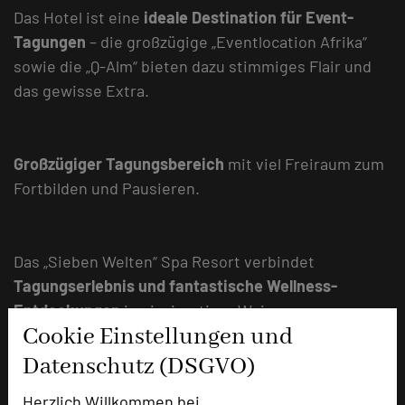
Das Hotel ist eine
ideale Destination für Event-
Tagungen
– die großzügige „Eventlocation Afrika“
sowie die „Q-Alm“ bieten dazu stimmiges Flair und
das gewisse Extra.
Großzügiger Tagungsbereich
mit viel Freiraum zum
Fortbilden und Pausieren.
Das „Sieben Welten“ Spa Resort verbindet
Tagungserlebnis und fantastische Wellness-
Entdeckungen
in einzigartiger Weise.
Cookie Einstellungen und
Datenschutz (DSGVO)
Bundesweit sehr gute Erreichbarkeit
im Raum
Herzlich Willkommen bei