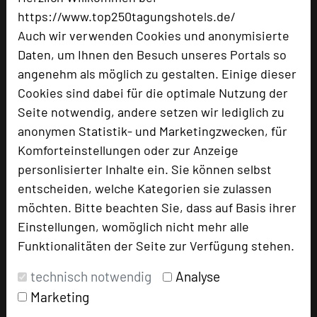
Fulda.
https://www.top250tagungshotels.de/
Uta Müller
Auch wir verwenden Cookies und anonymisierte
Daten, um Ihnen den Besuch unseres Portals so
angenehm als möglich zu gestalten. Einige dieser
Cookies sind dabei für die optimale Nutzung der
Seite notwendig, andere setzen wir lediglich zu
anonymen Statistik- und Marketingzwecken, für
Komforteinstellungen oder zur Anzeige
personlisierter Inhalte ein. Sie können selbst
entscheiden, welche Kategorien sie zulassen
möchten. Bitte beachten Sie, dass auf Basis ihrer
Einstellungen, womöglich nicht mehr alle
Sieben Welten Hotel & Spa Resort
Funktionalitäten der Seite zur Verfügung stehen.
Harbacher Weg 66
technisch notwendig
Analyse
36093 Künzell
Marketing