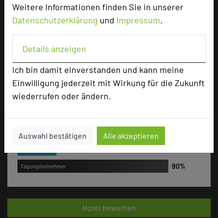
+49 661 397-999
phone
Weitere Informationen finden Sie in unserer
Email
mail
Datenschutzerklärung
und
Impressum
.
Homepage
language
Details anzeigen
add_circle
zur Tagungsanfrage hinzufügen
Ich bin damit einverstanden und kann meine
Einwilligung jederzeit mit Wirkung für die Zukunft
wiederrufen oder ändern.
Bewertung
Tagungsplaner
Auswahl bestätigen
Alle akzeptieren
Tagungsleiter
Tagungsteilnehmer
Hotel bewerten