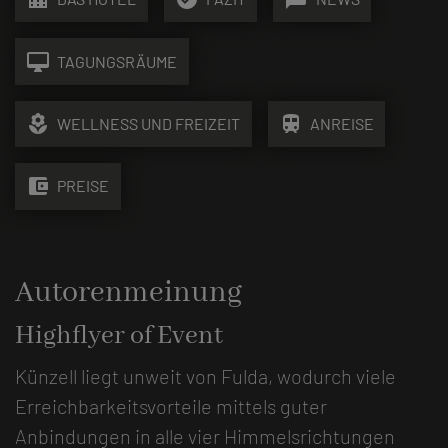
desktop_mac
TAGUNGSRÄUME
local_florist
train
WELLNESS UND FREIZEIT
ANREISE
account_balance_wallet
PREISE
Autorenmeinung
Highflyer of Event
Künzell liegt unweit von Fulda, wodurch viele
Erreichbarkeitsvorteile mittels guter
Anbindungen in alle vier Himmelsrichtungen