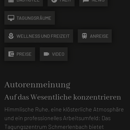
desktop_mac
TAGUNGSRÄUME
local_florist
train
WELLNESS UND FREIZEIT
ANREISE
account_balance_wallet
videocam
PREISE
VIDEO
Autorenmeinung
Auf das Wesentliche konzentrieren
Himmlische Ruhe, eine klösterliche Atmosphäre
und ein professionelles Arbeitsumfeld: Das
Tagungszentrum Schmerlenbach bietet