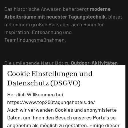
Das historische Anwesen beherbergt
moderne
Arbeitsräume mit neuester Tagungstechnik
, bietet
mit seinem großen Park aber auch Raum für
Inspiration, Entspannung und
Teamfindungsmaßnahmen.
Die umliegende Natur lädt zu
Outdoor-Aktivitäten
direkt „vor der Haustür“
ein.
Cookie Einstellungen und
Datenschutz (DSGVO)
Uta Müller
Herzlich Willkommen bei
https://www.top250tagungshotels.de/
Auch wir verwenden Cookies und anonymisierte
Daten, um Ihnen den Besuch unseres Portals so
angenehm als möglich zu gestalten. Einige dieser