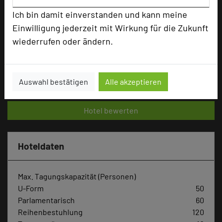
Bewertung
Ich bin damit einverstanden und kann meine
Einwilligung jederzeit mit Wirkung für die Zukunft
Tagungsplaner
wiederrufen oder ändern.
Tagungsleiter
Tagungsteilnehmer
Auswahl bestätigen
Alle akzeptieren
Hotel bewerten
Hoteldaten
Max. Tagungskapazität (Personen)
U-Form
50
Parlamentarisch
60
Reihenbestuhlung
120