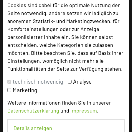
Cookies sind dabei für die optimale Nutzung der
Seite notwendig, andere setzen wir lediglich zu
anonymen Statistik- und Marketingzwecken, für
Komforteinstellungen oder zur Anzeige
personlisierter Inhalte ein. Sie können selbst
Tagungszentrum Schmerlenbach
entscheiden, welche Kategorien sie zulassen
Schmerlenbacher Straße 8
möchten. Bitte beachten Sie, dass auf Basis ihrer
63768 Hösbach
Einstellungen, womöglich nicht mehr alle
Funktionalitäten der Seite zur Verfügung stehen.
+49 6021 6302-0
phone
technisch notwendig
Analyse
Email
mail
Homepage
Marketing
language
Weitere Informationen finden Sie in unserer
Datenschutzerklärung
und
Impressum
.
add_circle
zur Tagungsanfrage hinzufügen
Details anzeigen