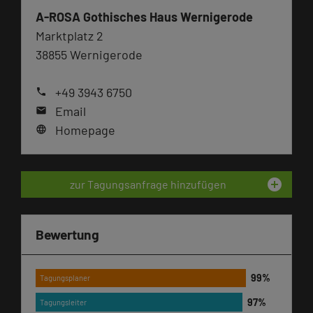
A-ROSA Gothisches Haus Wernigerode
Marktplatz 2
38855 Wernigerode
+49 3943 6750
phone
Email
mail
Homepage
language
add_circle
zur Tagungsanfrage hinzufügen
Bewertung
Tagungsplaner
Tagungsleiter