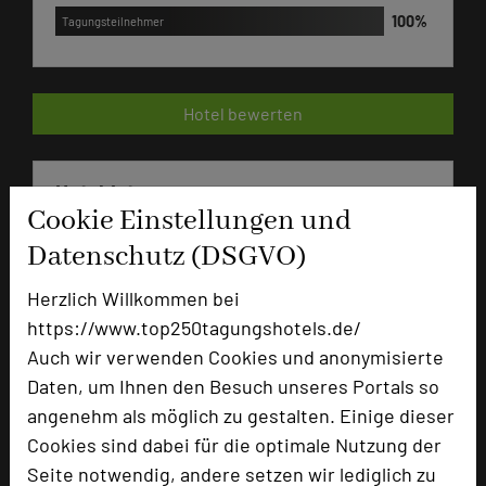
Tagungsteilnehmer
Hotel bewerten
Hoteldaten
Cookie Einstellungen und
Datenschutz (DSGVO)
Max. Tagungskapazität (Personen)
U-Form
35
Herzlich Willkommen bei
Parlamentarisch
80
https://www.top250tagungshotels.de/
Reihenbestuhlung
130
Auch wir verwenden Cookies und anonymisierte
Tagungsräume
5
Daten, um Ihnen den Besuch unseres Portals so
Zimmer
116
angenehm als möglich zu gestalten. Einige dieser
Doppelzimmer
99
Cookies sind dabei für die optimale Nutzung der
Einzelzimmer
7
Seite notwendig, andere setzen wir lediglich zu
Suiten
3