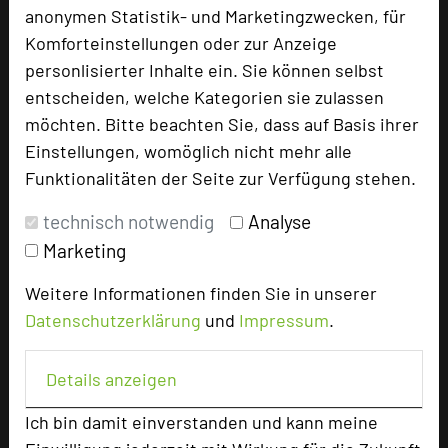
anonymen Statistik- und Marketingzwecken, für
Juniorsuiten
7
Komforteinstellungen oder zur Anzeige
personlisierter Inhalte ein. Sie können selbst
entscheiden, welche Kategorien sie zulassen
Besonders geeignet für
möchten. Bitte beachten Sie, dass auf Basis ihrer
Einstellungen, womöglich nicht mehr alle
Seminar, Konferenz, Klausur, Event
Funktionalitäten der Seite zur Verfügung stehen.
technisch notwendig
Analyse
Marketing
808 Seiten dieses Hotels wurden in den
vergangenen 30 Tagen auf diesem Portal
Weitere Informationen finden Sie in unserer
aufgerufen.
Datenschutzerklärung
und
Impressum
.
Details anzeigen
Impressum zum Hotel
Ich bin damit einverstanden und kann meine
Für die Verwendung der Bilder haben die jeweiligen