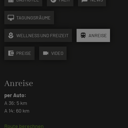
desktop_mac
TAGUNGSRÄUME
local_florist
train
WELLNESS UND FREIZEIT
ANREISE
account_balance_wallet
videocam
PREISE
VIDEO
Anreise
per Auto:
A 36: 5 km
A 14: 60 km
Route berechnen