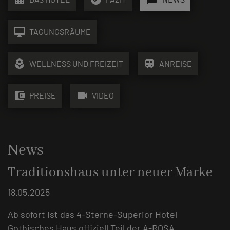
desktop_mac
TAGUNGSRÄUME
local_florist
train
WELLNESS UND FREIZEIT
ANREISE
account_balance_wallet
videocam
PREISE
VIDEO
News
Traditionshaus unter neuer Marke
18.05.2025
Ab sofort ist das 4-Sterne-Superior Hotel
Gothisches Haus offiziell Teil der A-ROSA