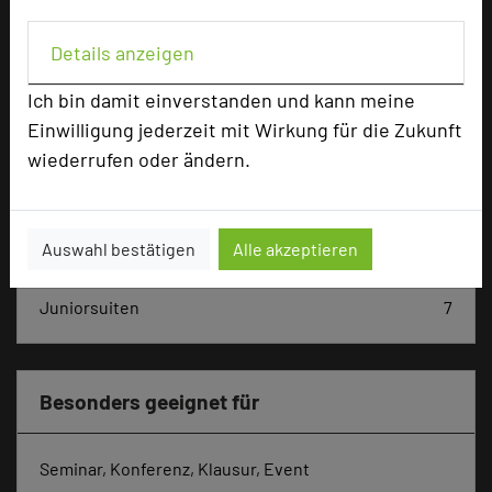
Details anzeigen
Max. Tagungskapazität (Personen)
U-Form
35
Ich bin damit einverstanden und kann meine
Parlamentarisch
80
Einwilligung jederzeit mit Wirkung für die Zukunft
Reihenbestuhlung
130
wiederrufen oder ändern.
Tagungsräume
5
Zimmer
116
Doppelzimmer
99
Auswahl bestätigen
Alle akzeptieren
Einzelzimmer
7
Suiten
3
Juniorsuiten
7
Besonders geeignet für
Seminar, Konferenz, Klausur, Event