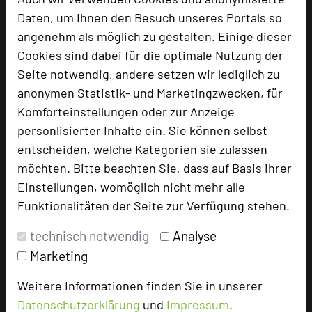
Daten, um Ihnen den Besuch unseres Portals so
angenehm als möglich zu gestalten. Einige dieser
add_circle
zur Tagungsanfrage hinzufügen
Cookies sind dabei für die optimale Nutzung der
Seite notwendig, andere setzen wir lediglich zu
anonymen Statistik- und Marketingzwecken, für
Bewertung
Komforteinstellungen oder zur Anzeige
personlisierter Inhalte ein. Sie können selbst
Tagungsplaner
entscheiden, welche Kategorien sie zulassen
möchten. Bitte beachten Sie, dass auf Basis ihrer
Tagungsleiter
Einstellungen, womöglich nicht mehr alle
Tagungsteilnehmer
Funktionalitäten der Seite zur Verfügung stehen.
technisch notwendig
Analyse
Hotel bewerten
Marketing
Weitere Informationen finden Sie in unserer
Hoteldaten
Datenschutzerklärung
und
Impressum
.