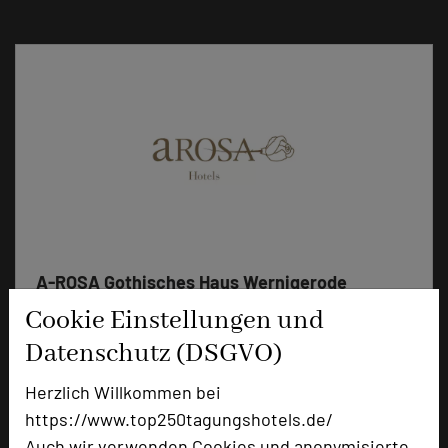
A-ROSA Gothisches Haus Wernigerode
Marktplatz 2
Cookie Einstellungen und
38855 Wernigerode
Datenschutz (DSGVO)
+49 3943 6750
Herzlich Willkommen bei
phone
Email
https://www.top250tagungshotels.de/
mail
Homepage
Auch wir verwenden Cookies und anonymisierte
language