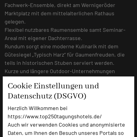
Fachwerk-Ensemble, direkt am Wernigeröder
Marktplatz mit dem mittelalterlichen Rathaus
gelegen.
Flexibel nutzbares Raumensemble samt Seminar-
Areal mit eigener Dachterrasse.
Rundum sorgt eine moderne Kulinarik mit dem
Gütesiegel „Typisch Harz“ für Gaumenfreuden, die
teils in historischen Stuben serviert werden.
Kurze und längere Outdoor-Unternehmungen
starten direkt vor der Hoteltür – von der
Cookie Einstellungen und
Altstadtführung bis zum Brocken-Ausflug.
Datenschutz (DSGVO)
Norbert Völkner
Herzlich Willkommen bei
https://www.top250tagungshotels.de/
Auch wir verwenden Cookies und anonymisierte
Daten, um Ihnen den Besuch unseres Portals so