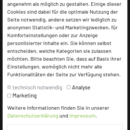
angenehm als möglich zu gestalten. Einige dieser
Cookies sind dabei für die optimale Nutzung der
Seite notwendig, andere setzen wir lediglich zu
anonymen Statistik- und Marketingzwecken, für
Komforteinstellungen oder zur Anzeige
personlisierter Inhalte ein. Sie können selbst
entscheiden, welche Kategorien sie zulassen
möchten. Bitte beachten Sie, dass auf Basis ihrer
A-ROSA Gothisches Haus Wernigerode
Einstellungen, womöglich nicht mehr alle
Marktplatz 2
Funktionalitäten der Seite zur Verfügung stehen.
38855 Wernigerode
technisch notwendig
Analyse
+49 3943 6750
phone
Marketing
Email
mail
Homepage
language
Weitere Informationen finden Sie in unserer
Datenschutzerklärung
und
Impressum
.
add_circle
zur Tagungsanfrage hinzufügen