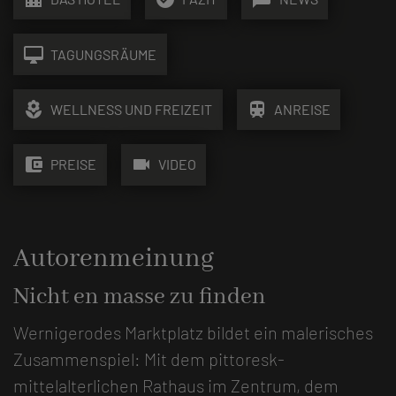
desktop_mac
TAGUNGSRÄUME
local_florist
train
WELLNESS UND FREIZEIT
ANREISE
account_balance_wallet
videocam
PREISE
VIDEO
Autorenmeinung
Nicht en masse zu finden
Wernigerodes Marktplatz bildet ein malerisches
Zusammenspiel: Mit dem pittoresk-
mittelalterlichen Rathaus im Zentrum, dem