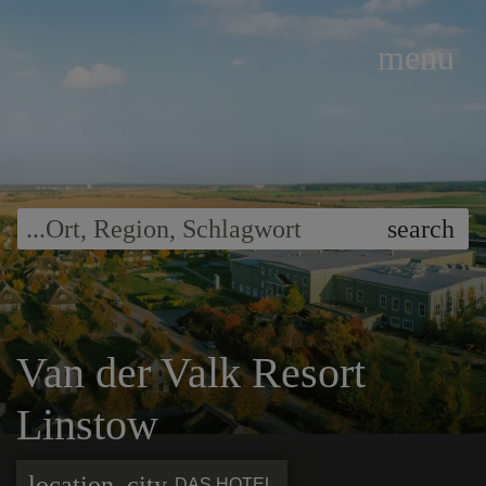
menu
Suche z.B. nach
Hotel
...
search
Van der Valk Resort
Linstow
location_city
DAS HOTEL