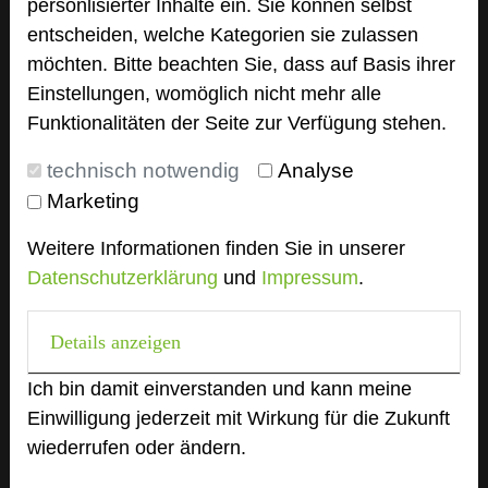
personlisierter Inhalte ein. Sie können selbst
Hoteldaten
entscheiden, welche Kategorien sie zulassen
möchten. Bitte beachten Sie, dass auf Basis ihrer
Einstellungen, womöglich nicht mehr alle
Max. Tagungskapazität (Personen)
Funktionalitäten der Seite zur Verfügung stehen.
U-Form
70
Parlamentarisch
700
technisch notwendig
Analyse
Reihenbestuhlung
1200
Marketing
Tagungsräume
11
Weitere Informationen finden Sie in unserer
Ausstellungsfläche Indoor: 1.400 m² Outdoor: 7.000
m²
Datenschutzerklärung
und
Impressum
.
Zimmer
1100
Details anzeigen
Doppelzimmer
699
Ferienhäuer und Apartments
400
Ich bin damit einverstanden und kann meine
Suite
1
Einwilligung jederzeit mit Wirkung für die Zukunft
wiederrufen oder ändern.