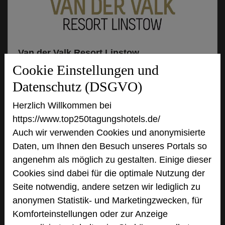
Van der Valk Resort Linstow
Krakower Chaussee 1
Cookie Einstellungen und
18292 Linstow
Datenschutz (DSGVO)
Herzlich Willkommen bei
+49 38457 70
phone
https://www.top250tagungshotels.de/
Email
mail
Auch wir verwenden Cookies und anonymisierte
Homepage
language
Daten, um Ihnen den Besuch unseres Portals so
angenehm als möglich zu gestalten. Einige dieser
add_circle
Cookies sind dabei für die optimale Nutzung der
zur Tagungsanfrage hinzufügen
Seite notwendig, andere setzen wir lediglich zu
anonymen Statistik- und Marketingzwecken, für
Hotel bewerten
Komforteinstellungen oder zur Anzeige