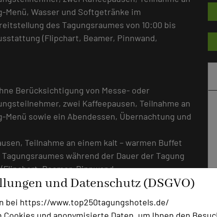
g-Menü, Wasser und Softgetränke im
itstellung des Tagungsraumes von 10:00 bis
sstattung (Flipchart, Beamer, Pinnwand,
ohne Berücksichtigung von Messe- oder
gungsteilnehmer, zwei Kaffeepausen, Teilnahme an
ng-Menü sowie ein Abendessen, Übernachtung und
pausen, Teilnahme an einem kalt – warmen Buffet
s Tagungsraumes während der Dauer der Tagung
(Flipchart, Beamer, Pinnwand,
ellungen und Datenschutz (DSGVO)
n bei https://www.top250tagungshotels.de/
ten pro Teilnehmer während der beschriebenen
 Cookies und anonymisierte Daten, um Ihnen den Besuc