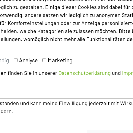
onsschluss (15. März 2026) in Abstimmung mit den
lich zu gestalten. Einige dieser Cookies sind dabei für 
nterzogen. Fehlerhafte Angaben fallen in die
otwendig, andere setzen wir lediglich zu anonymen Stati
r resultieren aus Preiserhöhungen nach
ür Komforteinstellungen oder zur Anzeige personlisierter
darauf hingewiesen, dass Preise saisonalen
heiden, welche Kategorien sie zulassen möchten. Bitte 
tellungen, womöglich nicht mehr alle Funktionalitäten de
els in Deutschland"
entnommen.
ndig
Analyse
Marketing
en finden Sie in unserer
Datenschutzerklärung
und
Imp
rstanden und kann meine Einwilligung jederzeit mit Wirk
ndern.