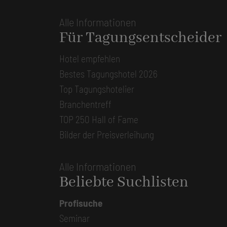
Alle Informationen
Für Tagungsentscheider
Hotel empfehlen
Bestes Tagungshotel 2026
Top Tagungshotelier
Branchentreff
TOP 250 Hall of Fame
Bilder der Preisverleihung
Alle Informationen
Beliebte Suchlisten
Profisuche
Seminar