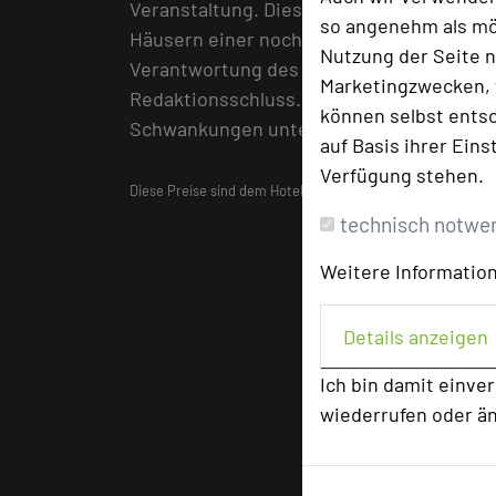
Veranstaltung. Diese wurden vor Redakti
so angenehm als mög
Häusern einer nochmaligen Überprüfung u
Nutzung der Seite n
Verantwortung des jeweiligen Hotels ode
Marketingzwecken, f
Redaktionsschluss. Es wird ausdrücklich 
können selbst entsc
Schwankungen unterliegen können.
auf Basis ihrer Eins
Verfügung stehen.
Diese Preise sind dem Hotelführer
"Die besten Tagungshot
technisch notwe
Weitere Information
Details anzeigen
Ich bin damit einve
wiederrufen oder ä