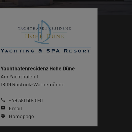
Yachthafenresidenz Hohe Düne
Am Yachthafen 1
18119 Rostock-Warnemünde
+49 381 5040-0
phone
Email
mail
Homepage
language