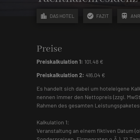
location_city
check_circle
train
DAS HOTEL
FAZIT
ANR
Preise
Preiskalkulation 1:
101.48 €
Preiskalkulation 2:
416.04 €
Es handelt sich dabei um hoteleigene Kal
nennen immer den Nettopreis (zzgl. MwSt
Rahmen des gesamten Leistungspaketes, d
Kalkulation 1:
Veranstaltung an einem fiktiven Datum (
Sonderpreisen, Firmenraten o.Ä.). 12 Ta