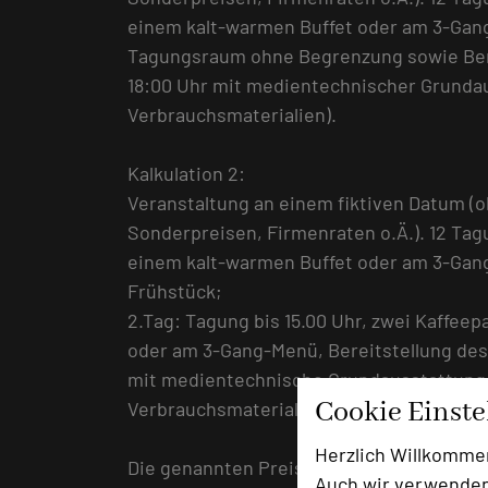
einem kalt-warmen Buffet oder am 3-Gan
Tagungsraum ohne Begrenzung sowie Bere
18:00 Uhr mit medientechnischer Grundau
Verbrauchsmaterialien).
Kalkulation 2:
Veranstaltung an einem fiktiven Datum (
Sonderpreisen, Firmenraten o.Ä.). 12 Ta
einem kalt-warmen Buffet oder am 3-Ga
Frühstück;
2.Tag: Tagung bis 15.00 Uhr, zwei Kaffee
oder am 3-Gang-Menü, Bereitstellung de
mit medientechnische Grundausstattung 
Cookie Einst
Verbrauchsmaterialien).
Herzlich Willkomme
Die genannten Preise beinhalten die Kos
Auch wir verwenden