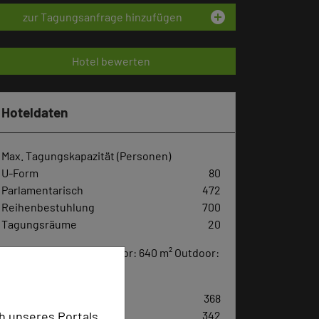
add_circle
zur Tagungsanfrage hinzufügen
Hotel bewerten
Hoteldaten
Max. Tagungskapazität (Personen)
U-Form
80
Parlamentarisch
472
Reihenbestuhlung
700
Tagungsräume
20
Ausstellungsfläche Indoor: 640 m² Outdoor:
15.000 m²
Zimmer
368
Doppelzimmer
342
h unseres Portals