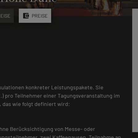
account_balance_wallet
EISE
PREISE
kulationen konkreter Leistungspakete. Sie
.) pro Teilnehmer einer Tagungsveranstaltung im
as wie folgt definiert wird:
ohne Berücksichtigung von Messe- oder
gungsteilnehmer, zwei Kaffeepausen, Teilnahme an