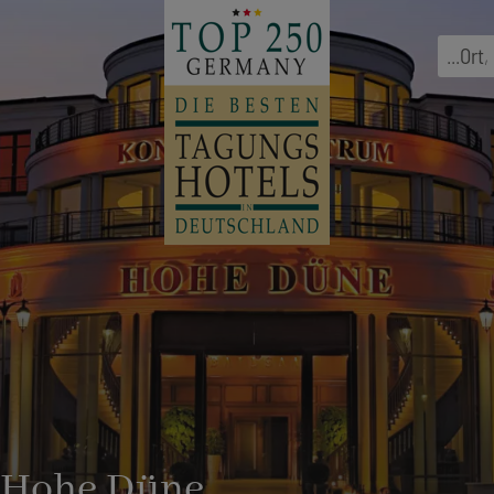
...
Ort
,
z Hohe Düne