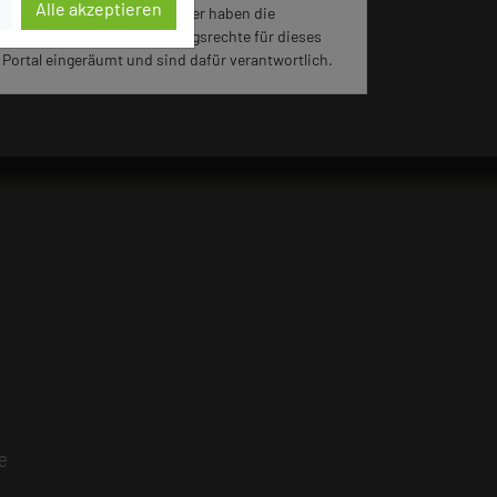
Alle akzeptieren
Für die Verwendung der Bilder haben die
jeweiligen Hotels die Nutzungsrechte für dieses
Portal eingeräumt und sind dafür verantwortlich.
e