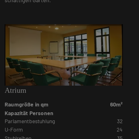
schattigen Garten.
Atrium
Raumgröße in qm
60m²
Kapazität Personen
Parlamentbestuhlung
32
U-Form
24
Stuhlreihen
35