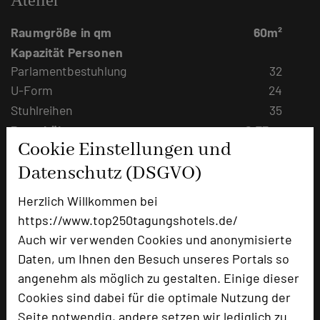
Raumgröße in qm
60m²
Kapazität Personen
Parlamentbestuhlung
32
U-Form
24
Stuhlreihen
35
Raumhöhe
2,75 m
Cookie Einstellungen und
Tageslicht
ja
Datenschutz (DSGVO)
Klimaanlage
ja
Sehr ruhig, ebenerdig gelegener Tagungsraum
Herzlich Willkommen bei
mit direktem Zugang zur Gartenanlage.
https://www.top250tagungshotels.de/
Auch wir verwenden Cookies und anonymisierte
Daten, um Ihnen den Besuch unseres Portals so
angenehm als möglich zu gestalten. Einige dieser
Technik und Serviceangebote
Cookies sind dabei für die optimale Nutzung der
kostenfreies W-LAN im ganzen Haus
Seite notwendig, andere setzen wir lediglich zu