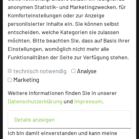
anonymen Statistik- und Marketingzwecken, für
Komforteinstellungen oder zur Anzeige
personlisierter Inhalte ein. Sie können selbst
entscheiden, welche Kategorien sie zulassen
möchten. Bitte beachten Sie, dass auf Basis ihrer
Einstellungen, womöglich nicht mehr alle
Funktionalitäten der Seite zur Verfügung stehen.
technisch notwendig
Analyse
Marketing
Zeller Hotel+Restaurant
Weitere Informationen finden Sie in unserer
Aschaffenburger Straße 2
Datenschutzerklärung
und
Impressum
.
63796 Kahl am Main
Details anzeigen
+49 6188 9180
phone
Email
mail
Ich bin damit einverstanden und kann meine