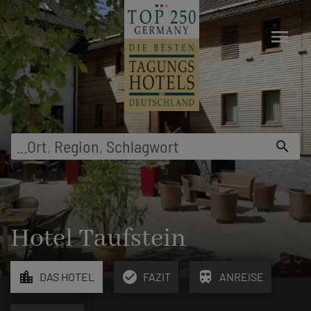
menu
...
Ort
,
Region
,
Schlagwort
search
Hotel Taufstein
location_city
check_circle
train
DAS HOTEL
FAZIT
ANREISE