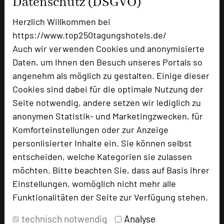
Datenschutz (DSGVO)
Herzlich Willkommen bei
https://www.top250tagungshotels.de/
Hotel Taufstein
Auch wir verwenden Cookies und anonymisierte
Sparhofer Weg 21
Daten, um Ihnen den Besuch unseres Portals so
36148 Kalbach-Sparhof
angenehm als möglich zu gestalten. Einige dieser
Cookies sind dabei für die optimale Nutzung der
+49 9742 250
phone
Seite notwendig, andere setzen wir lediglich zu
Email
mail
anonymen Statistik- und Marketingzwecken, für
Homepage
language
Komforteinstellungen oder zur Anzeige
personlisierter Inhalte ein. Sie können selbst
entscheiden, welche Kategorien sie zulassen
add_circle
zur Tagungsanfrage hinzufügen
möchten. Bitte beachten Sie, dass auf Basis ihrer
Einstellungen, womöglich nicht mehr alle
Bewertung
Funktionalitäten der Seite zur Verfügung stehen.
technisch notwendig
Analyse