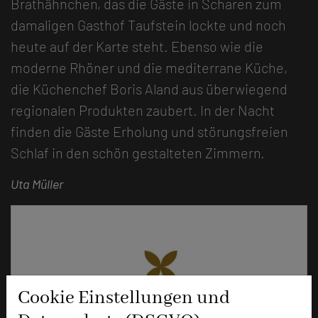
Brathähnchen, das die Gäste in Scharen zum
damaligen Gasthof Taufstein lockte und noch
heute auf der Karte steht. Ebenso wie die
moderne Rhöner und die mediterrane Küche,
die Küchenchef Boris Aland aus überwiegend
regionalen Produkten zaubert. In der Nacht
finden die Gäste Erholung und störungsfreien
Schlaf in den schön gestalteten Zimmern.
Uta Müller
Cookie Einstellungen und