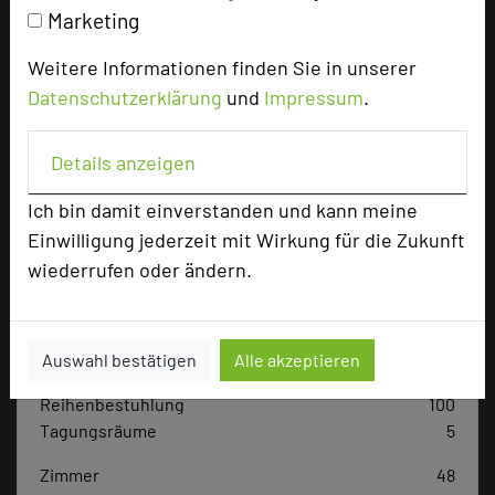
Tagungsplaner
Marketing
Tagungsleiter
Weitere Informationen finden Sie in unserer
Tagungsteilnehmer
Datenschutzerklärung
und
Impressum
.
Details anzeigen
Hotel bewerten
Ich bin damit einverstanden und kann meine
Einwilligung jederzeit mit Wirkung für die Zukunft
Hoteldaten
wiederrufen oder ändern.
Max. Tagungskapazität (Personen)
U-Form
60
Auswahl bestätigen
Alle akzeptieren
Parlamentarisch
55
Reihenbestuhlung
100
Tagungsräume
5
Zimmer
48