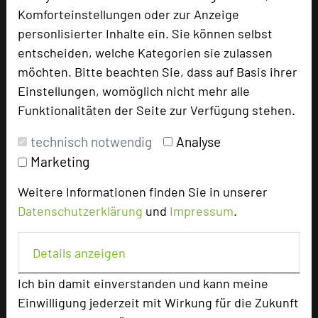
Doppelzimmer
17
Komforteinstellungen oder zur Anzeige
personlisierter Inhalte ein. Sie können selbst
entscheiden, welche Kategorien sie zulassen
Besonders geeignet für
möchten. Bitte beachten Sie, dass auf Basis ihrer
Einstellungen, womöglich nicht mehr alle
Seminar, Konferenz, Klausur, Event
Funktionalitäten der Seite zur Verfügung stehen.
technisch notwendig
Analyse
Marketing
733 Seiten dieses Hotels wurden in den vergangenen
30 Tagen auf diesem Portal aufgerufen.
Weitere Informationen finden Sie in unserer
Datenschutzerklärung
und
Impressum
.
Impressum zum Hotel
Details anzeigen
Für die Verwendung der Bilder haben die jeweiligen Hotels die
Ich bin damit einverstanden und kann meine
Nutzungsrechte für dieses Portal eingeräumt und sind dafür
Einwilligung jederzeit mit Wirkung für die Zukunft
verantwortlich.