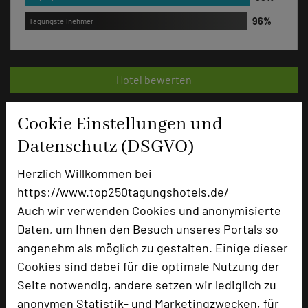
Tagungsteilnehmer
Hotel bewerten
Cookie Einstellungen und
Hoteldaten
Datenschutz (DSGVO)
Max. Tagungskapazität (Personen)
Herzlich Willkommen bei
U-Form
40
https://www.top250tagungshotels.de/
Parlamentarisch
80
Auch wir verwenden Cookies und anonymisierte
Reihenbestuhlung
100
Daten, um Ihnen den Besuch unseres Portals so
Tagungsräume
5
angenehm als möglich zu gestalten. Einige dieser
Ausstellungsfläche
50 qm
Cookies sind dabei für die optimale Nutzung der
Seite notwendig, andere setzen wir lediglich zu
Zimmer
17
anonymen Statistik- und Marketingzwecken, für