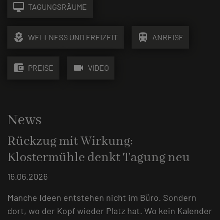
desktop_mac
TAGUNGSRÄUME
local_florist
train
WELLNESS UND FREIZEIT
ANREISE
account_balance_wallet
videocam
PREISE
VIDEO
News
Rückzug mit Wirkung:
Klostermühle denkt Tagung neu
16.06.2026
Manche Ideen entstehen nicht im Büro. Sondern
dort, wo der Kopf wieder Platz hat. Wo kein Kalender