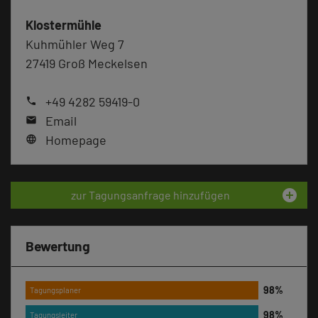
Klostermühle
Kuhmühler Weg 7
27419 Groß Meckelsen
+49 4282 59419-0
phone
Email
mail
Homepage
language
add_circle
zur Tagungsanfrage hinzufügen
Bewertung
Tagungsplaner
Tagungsleiter