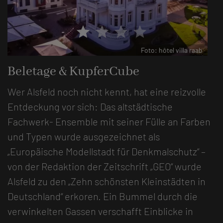
star
star
star
star
Foto: hôtel villa raab
Beletage & KupferCube
Wer Alsfeld noch nicht kennt, hat eine reizvolle
Entdeckung vor sich: Das altstädtische
Fachwerk- Ensemble mit seiner Fülle an Farben
und Typen wurde ausgezeichnet als
„Europäische Modellstadt für Denkmalschutz“ –
von der Redaktion der Zeitschrift „GEO“ wurde
Alsfeld zu den „Zehn schönsten Kleinstädten in
Deutschland“ erkoren. Ein Bummel durch die
verwinkelten Gassen verschafft Einblicke in