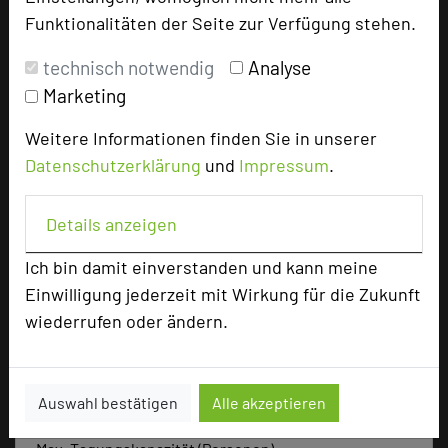
Funktionalitäten der Seite zur Verfügung stehen.
add_circle
zur Tagungsanfrage hinzufügen
technisch notwendig
Analyse
Marketing
Bewertung
Weitere Informationen finden Sie in unserer
Tagungsplaner
Datenschutzerklärung
und
Impressum
.
Tagungsleiter
Details anzeigen
Tagungsteilnehmer
Ich bin damit einverstanden und kann meine
Einwilligung jederzeit mit Wirkung für die Zukunft
Hotel bewerten
wiederrufen oder ändern.
Hoteldaten
Auswahl bestätigen
Alle akzeptieren