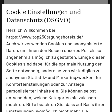
Cookie Einstellungen und
Datenschutz (DSGVO)
Herzlich Willkommen bei
https://www.top250tagungshotels.de/
Auch wir verwenden Cookies und anonymisierte
Daten, um Ihnen den Besuch unseres Portals so
angenehm als möglich zu gestalten. Einige dieser
hôtel villa raab
Cookies sind dabei für die optimale Nutzung der
Altenburger Straße 60
Seite notwendig, andere setzen wir lediglich zu
36304 Alsfeld
anonymen Statistik- und Marketingzwecken, für
Komforteinstellungen oder zur Anzeige
+49 6631 911470
phone
personlisierter Inhalte ein. Sie können selbst
Email
mail
entscheiden, welche Kategorien sie zulassen
Homepage
language
möchten. Bitte beachten Sie, dass auf Basis ihrer
Einstellungen, womöglich nicht mehr alle