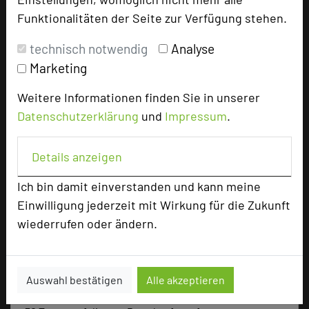
Tagungsräume
7
Funktionalitäten der Seite zur Verfügung stehen.
Ausstellungsfläche
115 qm
technisch notwendig
Analyse
Zimmer
116
Marketing
Doppelzimmer
82
Weitere Informationen finden Sie in unserer
Suiten
4
Appartements
8
Datenschutzerklärung
und
Impressum
.
Twin-Zimmer
22
Details anzeigen
Ich bin damit einverstanden und kann meine
Besonders geeignet für
Einwilligung jederzeit mit Wirkung für die Zukunft
wiederrufen oder ändern.
Seminar, Konferenz, Klausur, Event
Auswahl bestätigen
Alle akzeptieren
181 Seiten dieses Hotels wurden in den vergangenen