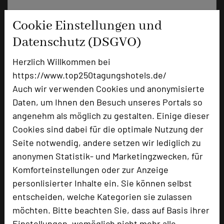
+49 6142 961-240
phone
Cookie Einstellungen und
Email
mail
Datenschutz (DSGVO)
Homepage
language
Herzlich Willkommen bei
https://www.top250tagungshotels.de/
add_circle
zur Tagungsanfrage hinzufügen
Auch wir verwenden Cookies und anonymisierte
Daten, um Ihnen den Besuch unseres Portals so
angenehm als möglich zu gestalten. Einige dieser
Hotel bewerten
Cookies sind dabei für die optimale Nutzung der
Seite notwendig, andere setzen wir lediglich zu
Hoteldaten
anonymen Statistik- und Marketingzwecken, für
Komforteinstellungen oder zur Anzeige
personlisierter Inhalte ein. Sie können selbst
Max. Tagungskapazität (Personen)
U-Form
34
entscheiden, welche Kategorien sie zulassen
Parlamentarisch
55
möchten. Bitte beachten Sie, dass auf Basis ihrer
Reihenbestuhlung
150
Einstellungen, womöglich nicht mehr alle