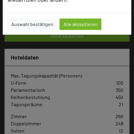
Tagungsteilnehmer
Auswahl bestätigen
Alle akzeptieren
Hotel bewerten
Hoteldaten
Max. Tagungskapazität (Personen)
U-Form
100
Parlamentarisch
350
Reihenbestuhlung
450
Tagungsräume
21
Zimmer
260
Doppelzimmer
248
Suiten
12