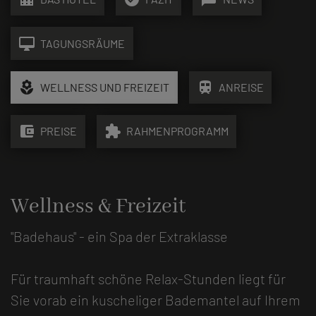
desktop_mac
TAGUNGSRÄUME
local_florist
train
WELLNESS UND FREIZEIT
ANREISE
account_balance_wallet
extension
PREISE
RAHMENPROGRAMM
Wellness & Freizeit
"Badehaus" - ein Spa der Extraklasse
Für traumhaft schöne Relax-Stunden liegt für
Sie vorab ein kuscheliger Bademantel auf Ihrem