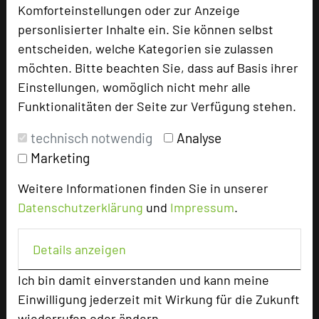
Komforteinstellungen oder zur Anzeige
re.vita NATUR & TAGUNGSRESORT
personlisierter Inhalte ein. Sie können selbst
Sebastian-Kneipp-Promenade 56
entscheiden, welche Kategorien sie zulassen
37431 Bad Lauterberg
möchten. Bitte beachten Sie, dass auf Basis ihrer
Einstellungen, womöglich nicht mehr alle
+49 5524 83041
phone
Funktionalitäten der Seite zur Verfügung stehen.
Email
mail
technisch notwendig
Analyse
Homepage
language
Marketing
Weitere Informationen finden Sie in unserer
add_circle
zur Tagungsanfrage hinzufügen
Datenschutzerklärung
und
Impressum
.
Bewertung
Details anzeigen
Ich bin damit einverstanden und kann meine
Tagungsplaner
Einwilligung jederzeit mit Wirkung für die Zukunft
wiederrufen oder ändern.
Tagungsleiter