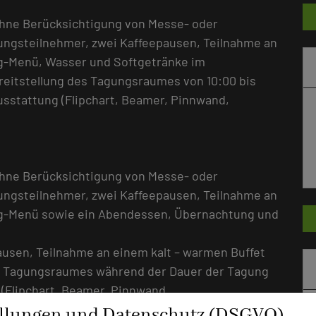
ohne Berücksichtigung von Messe- oder
gungsteilnehmer, zwei Kaffeepausen, Teilnahme an
g-Menü, Wasser und Softgetränke im
itstellung des Tagungsraumes von 10:00 bis
sstattung (Flipchart, Beamer, Pinnwand,
ohne Berücksichtigung von Messe- oder
gungsteilnehmer, zwei Kaffeepausen, Teilnahme an
ng-Menü sowie ein Abendessen, Übernachtung und
pausen, Teilnahme an einem kalt – warmen Buffet
s Tagungsraumes während der Dauer der Tagung
(Flipchart, Beamer, Pinnwand,
ellungen und Datenschutz (DSGVO)