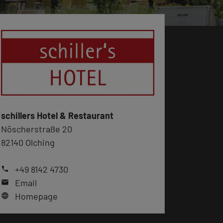
schillers Hotel & Restaurant
Nöscherstraße 20
82140 Olching
+49 8142 4730
phone
Email
mail
Homepage
language