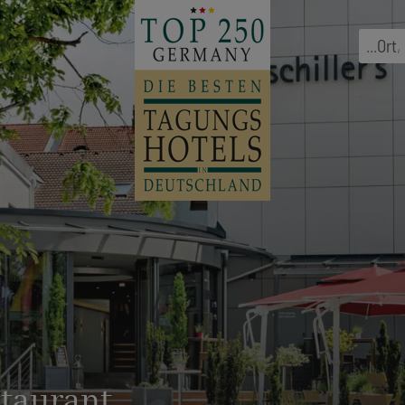
...
Ort
,
staurant