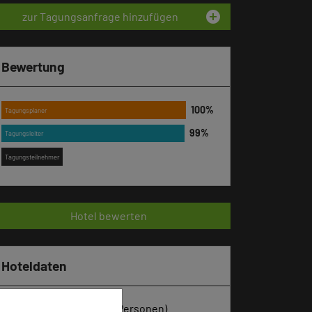
add_circle
zur Tagungsanfrage hinzufügen
Bewertung
Tagungsplaner
Tagungsleiter
Tagungsteilnehmer
Hotel bewerten
Hoteldaten
Max. Tagungskapazität (Personen)