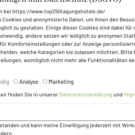
n bei https://www.top250tagungshotels.de/
ten pro Teilnehmer während der beschriebenen
 Cookies und anonymisierte Daten, um Ihnen den Besuc
onsschluss (15. März 2026) in Abstimmung mit den
lich zu gestalten. Einige dieser Cookies sind dabei für 
nterzogen. Fehlerhafte Angaben fallen in die
otwendig, andere setzen wir lediglich zu anonymen Stati
r resultieren aus Preiserhöhungen nach
ür Komforteinstellungen oder zur Anzeige personlisierter
darauf hingewiesen, dass Preise saisonalen
heiden, welche Kategorien sie zulassen möchten. Bitte 
tellungen, womöglich nicht mehr alle Funktionalitäten de
els in Deutschland"
entnommen.
ndig
Analyse
Marketing
en finden Sie in unserer
Datenschutzerklärung
und
Imp
rstanden und kann meine Einwilligung jederzeit mit Wirk
ndern.