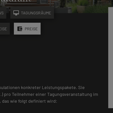
desktop_mac
WS
TAGUNGSRÄUME
account_balance_wallet
EISE
PREISE
kulationen konkreter Leistungspakete. Sie
.) pro Teilnehmer einer Tagungsveranstaltung im
as wie folgt definiert wird: