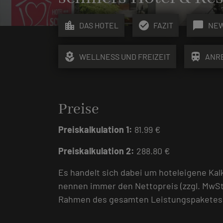
location_city
check_circle
chat_bubble
DAS HOTEL
FAZIT
NE
local_florist
train
WELLNESS UND FREIZEIT
ANR
Preise
Preiskalkulation 1:
81.99 €
Preiskalkulation 2:
288.80 €
Es handelt sich dabei um hoteleigene Kal
nennen immer den Nettopreis (zzgl. MwSt
Rahmen des gesamten Leistungspaketes, d