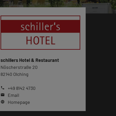
schillers Hotel & Restaurant
Nöscherstraße 20
82140 Olching
+49 8142 4730
phone
Email
mail
Homepage
language