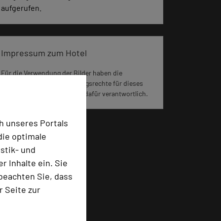
aufgerufen.
Impressum zum Hotel
Für die Verwendung der Bilder haben die
jeweiligen Hotels die Nutzungsrechte für dieses
Portal eingeräumt und sind dafür verantwortlich.
h unseres Portals
die optimale
stik- und
 Inhalte ein. Sie
beachten Sie, dass
r Seite zur