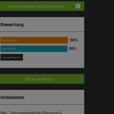
add_circle
zur Tagungsanfrage hinzufügen
Bewertung
Tagungsplaner
Tagungsleiter
Tagungsteilnehmer
Hotel bewerten
Hoteldaten
Max. Tagungskapazität (Personen)