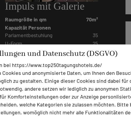
Impuls mit Galerie
Raumgröße in qm
70m²
Kapazität Personen
Parlamentbestuhlung
35
U-Form
25
Stuhlreihen
50
ellungen und Datenschutz (DSGVO)
Raumhöhe
4,5 m
n bei https://www.top250tagungshotels.de/
Tageslicht
ja
 Cookies und anonymisierte Daten, um Ihnen den Besuc
Klimaanlage
ja
lich zu gestalten. Einige dieser Cookies sind dabei für 
Raum mit viel Tageslicht und einer
otwendig, andere setzen wir lediglich zu anonymen Stati
verglasten Galerie die gleichzeitig als
ür Komforteinstellungen oder zur Anzeige personlisierter
Zugangraum zum Hauptraum, als
heiden, welche Kategorien sie zulassen möchten. Bitte 
Gruppenraum und Pausenbereich
tellungen, womöglich nicht mehr alle Funktionalitäten de
genutzt wird.
Ein direkter Zugang in den kleinen