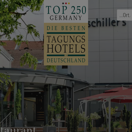
...
Ort
,
staurant