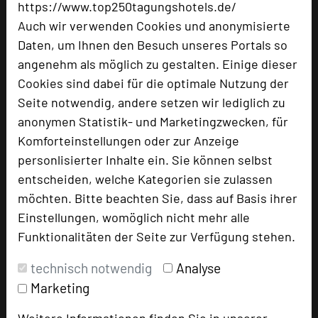
https://www.top250tagungshotels.de/
info@anderswalsrode.de
Auch wir verwenden Cookies und anonymisierte
www.anderswalsrode.de
Daten, um Ihnen den Besuch unseres Portals so
angenehm als möglich zu gestalten. Einige dieser
URL:
https://www.hotel-
Cookies sind dabei für die optimale Nutzung der
walsrode.de/tagung/hybride-tagun
Seite notwendig, andere setzen wir lediglich zu
anonymen Statistik- und Marketingzwecken, für
Komforteinstellungen oder zur Anzeige
personlisierter Inhalte ein. Sie können selbst
entscheiden, welche Kategorien sie zulassen
möchten. Bitte beachten Sie, dass auf Basis ihrer
Einstellungen, womöglich nicht mehr alle
Funktionalitäten der Seite zur Verfügung stehen.
technisch notwendig
Analyse
ANDERS Hotel Walsrode
Marketing
Gottlieb-Daimler Straße 11
29664 Walsrode