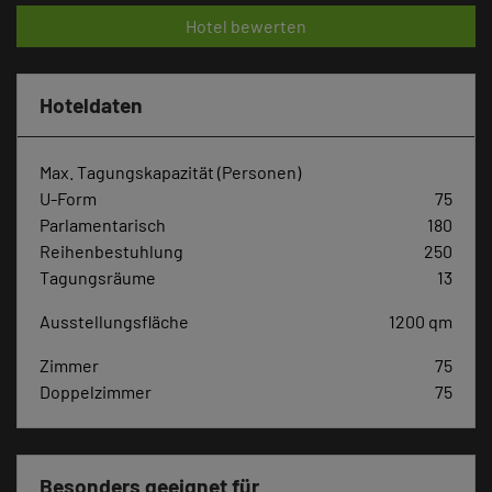
Hotel bewerten
Hoteldaten
Max. Tagungskapazität (Personen)
U-Form
75
Parlamentarisch
180
Reihenbestuhlung
250
Tagungsräume
13
Ausstellungsfläche
1200 qm
Zimmer
75
Doppelzimmer
75
Besonders geeignet für