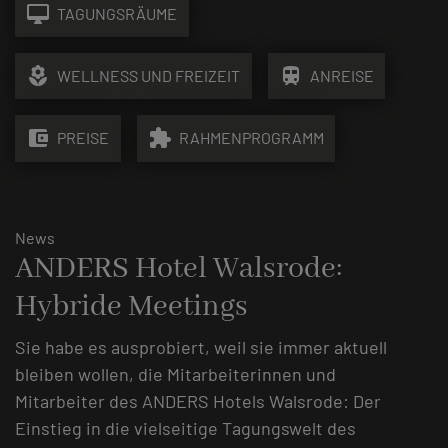
desktop_mac
TAGUNGSRÄUME
local_florist
train
WELLNESS UND FREIZEIT
ANREISE
account_balance_wallet
extension
PREISE
RAHMENPROGRAMM
News
ANDERS Hotel Walsrode:
Hybride Meetings
Sie habe es ausprobiert, weil sie immer aktuell
bleiben wollen, die Mitarbeiterinnen und
Mitarbeiter des ANDERS Hotels Walsrode: Der
Einstieg in die vielseitige Tagungswelt des