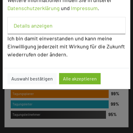
Weitere Informationen finden Sie in unserer
Datenschutzerklärung
und
Impressum
.
+49 5161 607550
phone
Email
mail
Details anzeigen
Homepage
language
Ich bin damit einverstanden und kann meine
Einwilligung jederzeit mit Wirkung für die Zukunft
add_circle
wiederrufen oder ändern.
zur Tagungsanfrage hinzufügen
Bewertung
Auswahl bestätigen
Alle akzeptieren
Tagungsplaner
Tagungsleiter
Tagungsteilnehmer