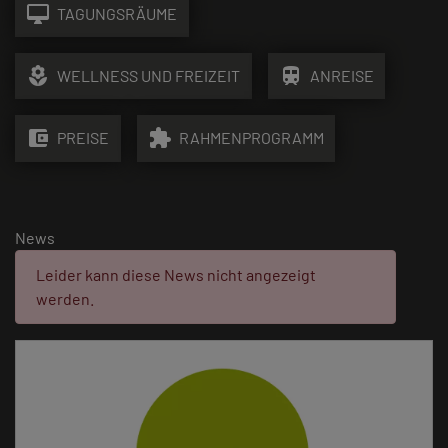
desktop_mac
TAGUNGSRÄUME
local_florist
train
WELLNESS UND FREIZEIT
ANREISE
account_balance_wallet
extension
PREISE
RAHMENPROGRAMM
News
Fehler:
Leider kann diese News nicht angezeigt
werden.