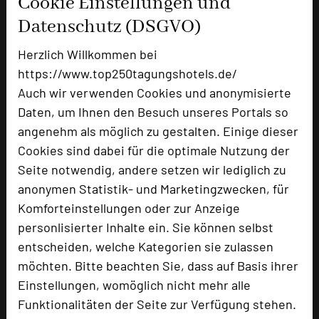
Cookie Einstellungen und
Datenschutz (DSGVO)
Ausstellungsfläche
1200 qm
Zimmer
75
Herzlich Willkommen bei
Doppelzimmer
75
https://www.top250tagungshotels.de/
Auch wir verwenden Cookies und anonymisierte
Daten, um Ihnen den Besuch unseres Portals so
Besonders geeignet für
angenehm als möglich zu gestalten. Einige dieser
Cookies sind dabei für die optimale Nutzung der
Seite notwendig, andere setzen wir lediglich zu
Seminar, Konferenz, Klausur, Event, Kreativprozesse
anonymen Statistik- und Marketingzwecken, für
Komforteinstellungen oder zur Anzeige
personlisierter Inhalte ein. Sie können selbst
3779 Seiten dieses Hotels wurden in den
entscheiden, welche Kategorien sie zulassen
vergangenen 30 Tagen auf diesem Portal aufgerufen.
möchten. Bitte beachten Sie, dass auf Basis ihrer
Einstellungen, womöglich nicht mehr alle
Funktionalitäten der Seite zur Verfügung stehen.