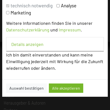
Impressum zum Hotel
technisch notwendig
Analyse
Für die Verwendung der Bilder haben die jeweiligen Hotels die
Marketing
Nutzungsrechte für dieses Portal eingeräumt und sind dafür
verantwortlich.
Weitere Informationen finden Sie in unserer
Datenschutzerklärung
und
Impressum
.
Details anzeigen
Ich bin damit einverstanden und kann meine
Einwilligung jederzeit mit Wirkung für die Zukunft
Die Idee
wiederrufen oder ändern.
Über uns
Mission
Kategorie
Auswahl bestätigen
Alle akzeptieren
Team
Herausgeber & Autoren