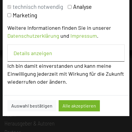
Impressum zum Hotel
technisch notwendig
Analyse
Für die Verwendung der Bilder haben die jeweiligen Hotels die
Marketing
Nutzungsrechte für dieses Portal eingeräumt und sind dafür
verantwortlich.
Weitere Informationen finden Sie in unserer
Datenschutzerklärung
und
Impressum
.
Details anzeigen
Ich bin damit einverstanden und kann meine
Einwilligung jederzeit mit Wirkung für die Zukunft
Die Idee
wiederrufen oder ändern.
Über uns
Mission
Kategorie
Auswahl bestätigen
Alle akzeptieren
Team
Herausgeber & Autoren