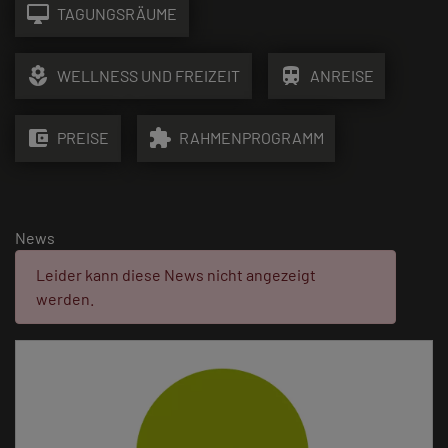
desktop_mac
TAGUNGSRÄUME
local_florist
train
WELLNESS UND FREIZEIT
ANREISE
account_balance_wallet
extension
PREISE
RAHMENPROGRAMM
News
Fehler:
Leider kann diese News nicht angezeigt
werden.