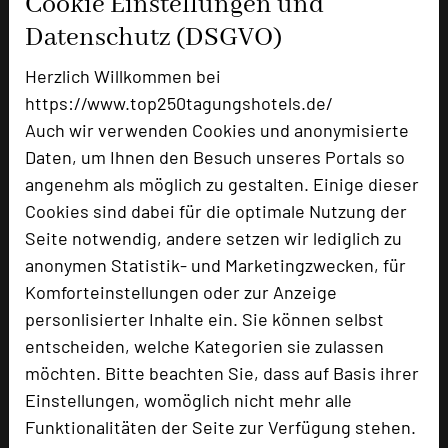
Cookie Einstellungen und
Datenschutz (DSGVO)
Ausstellungsfläche
1200 qm
Zimmer
75
Herzlich Willkommen bei
Doppelzimmer
75
https://www.top250tagungshotels.de/
Auch wir verwenden Cookies und anonymisierte
Daten, um Ihnen den Besuch unseres Portals so
Besonders geeignet für
angenehm als möglich zu gestalten. Einige dieser
Cookies sind dabei für die optimale Nutzung der
Seite notwendig, andere setzen wir lediglich zu
Seminar, Konferenz, Klausur, Event, Kreativprozesse
anonymen Statistik- und Marketingzwecken, für
Komforteinstellungen oder zur Anzeige
personlisierter Inhalte ein. Sie können selbst
3810 Seiten dieses Hotels wurden in den
entscheiden, welche Kategorien sie zulassen
vergangenen 30 Tagen auf diesem Portal aufgerufen.
möchten. Bitte beachten Sie, dass auf Basis ihrer
Einstellungen, womöglich nicht mehr alle
Funktionalitäten der Seite zur Verfügung stehen.