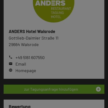
ANDERS Hotel Walsrode
Gottlieb-Daimler Straße 11
29664 Walsrode
+49 5161 607550
phone
Email
mail
Homepage
language
add_circle
zur Tagungsanfrage hinzufügen
Bewertung